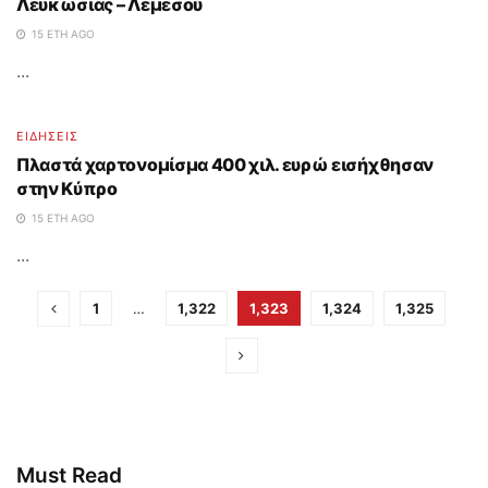
Λευκωσίας – Λεμεσού
15 ΈΤΗ AGO
...
ΕΙΔΗΣΕΙΣ
Πλαστά χαρτονομίσμα 400 χιλ. ευρώ εισήχθησαν
στην Κύπρο
15 ΈΤΗ AGO
...
1
…
1,322
1,323
1,324
1,325
Must Read