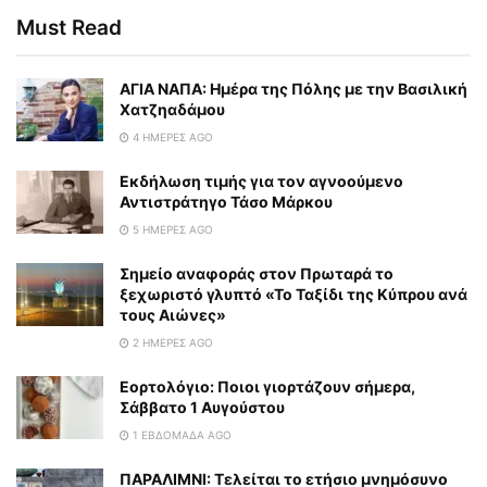
Must Read
ΑΓΙΑ ΝΑΠΑ: Ημέρα της Πόλης με την Βασιλική
Χατζηαδάμου
4 ΗΜΈΡΕΣ AGO
Εκδήλωση τιμής για τον αγνοούμενο
Αντιστράτηγο Τάσο Μάρκου
5 ΗΜΈΡΕΣ AGO
Σημείο αναφοράς στον Πρωταρά το
ξεχωριστό γλυπτό «Το Ταξίδι της Κύπρου ανά
τους Αιώνες»
2 ΗΜΈΡΕΣ AGO
Εορτολόγιο: Ποιοι γιορτάζουν σήμερα,
Σάββατο 1 Αυγούστου
1 ΕΒΔΟΜΆΔΑ AGO
ΠΑΡΑΛΙΜΝΙ: Τελείται το ετήσιο μνημόσυνο