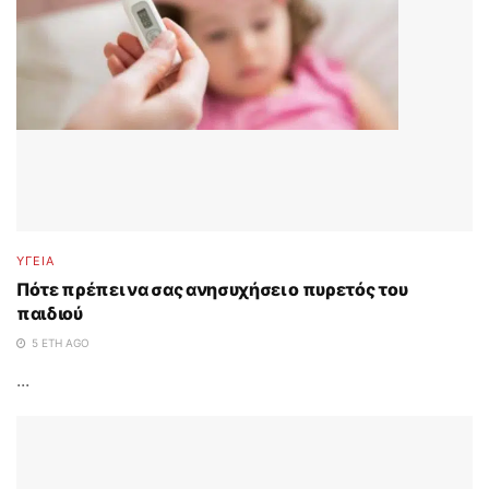
ΥΓΕΙΑ
Πότε πρέπει να σας ανησυχήσει ο πυρετός του
παιδιού
5 ΈΤΗ AGO
...