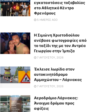
εγκαταστάσεις τοξοβολίας
στο Αθλητικό Κέντρο
Φρενάρους
5 ΗΜΈΡΕΣ AGO
Η Σιμώνη Χριστοδούλου
ανέβασε φωτογραφίες από
το ταξίδι της με τον Αντρέα
Γεωργίου στην Ίμπιζα
7 ΑΥΓΟΎΣΤΟΥ, 2026
Έκλεισε λωρίδα στον
αυτοκινητόδρομο
Αμμοχώστου – Λάρνακας
7 ΑΥΓΟΎΣΤΟΥ, 2026
Αεροδρόμιο Λάρνακας:
Άνοιγμα δρόμου προς
αφίξεις