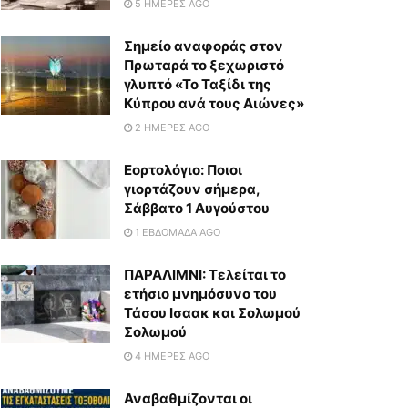
5 ΗΜΈΡΕΣ AGO
Σημείο αναφοράς στον
Πρωταρά το ξεχωριστό
γλυπτό «Το Ταξίδι της
Κύπρου ανά τους Αιώνες»
2 ΗΜΈΡΕΣ AGO
Εορτολόγιο: Ποιοι
γιορτάζουν σήμερα,
Σάββατο 1 Αυγούστου
1 ΕΒΔΟΜΆΔΑ AGO
ΠΑΡΑΛΙΜΝΙ: Τελείται το
ετήσιο μνημόσυνο του
Τάσου Ισαακ και Σολωμού
Σολωμού
4 ΗΜΈΡΕΣ AGO
Αναβαθμίζονται οι