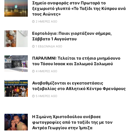
Σημείο αναφοράς στον Πρωταρά το
ξεχωριστό γλυπτό «Το Ταξίδι της Κύπρου ανά
τους Αιώνες»
2 ΗΜΈΡΕΣ AGO
Εορτολόγιο: Ποιοι γιορτάζουν σήμερα,
Σάββατο 1 Αυγούστου
1 ΕΒΔΟΜΆΔΑ AGO
ΠΑΡΑΛΙΜΝΙ: Τελείται το ετήσιο μνημόσυνο
του Τάσου Ισαακ και Σολωμού Σολωμού
4 ΗΜΈΡΕΣ AGO
Αναβαθμίζονται οι εγκαταστάσεις
τοξοβολίας στο Αθλητικό Κέντρο Φρενάρους
5 ΗΜΈΡΕΣ AGO
Η Σιμώνη Χριστοδούλου ανέβασε
φωτογραφίες από το ταξίδι της με τον
Αντρέα Γεωργίου στην Ίμπιζα