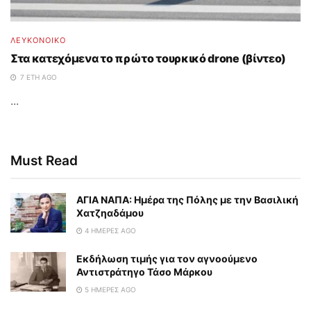
ΛΕΥΚΟΝΟΙΚΟ
Στα κατεχόμενα το πρώτο τουρκικό drone (βίντεο)
7 ΈΤΗ AGO
...
Must Read
ΑΓΙΑ ΝΑΠΑ: Ημέρα της Πόλης με την Βασιλική
Χατζηαδάμου
4 ΗΜΈΡΕΣ AGO
Εκδήλωση τιμής για τον αγνοούμενο
Αντιστράτηγο Τάσο Μάρκου
5 ΗΜΈΡΕΣ AGO