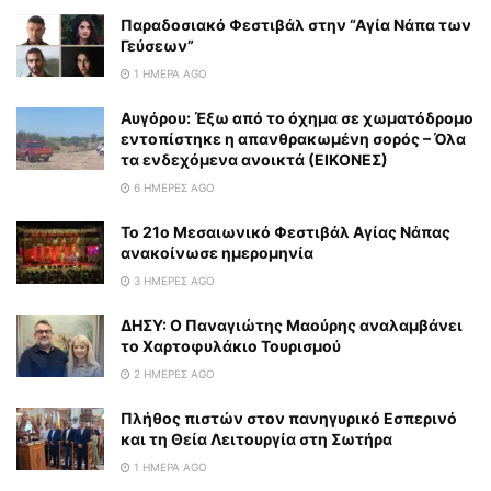
Παραδοσιακό Φεστιβάλ στην “Αγία Νάπα των
Γεύσεων”
1 ΗΜΈΡΑ AGO
Αυγόρου: Έξω από το όχημα σε χωματόδρομο
εντοπίστηκε η απανθρακωμένη σορός – Όλα
τα ενδεχόμενα ανοικτά (ΕΙΚΟΝΕΣ)
6 ΗΜΈΡΕΣ AGO
To 21ο Μεσαιωνικό Φεστιβάλ Αγίας Νάπας
ανακοίνωσε ημερομηνία
3 ΗΜΈΡΕΣ AGO
ΔΗΣΥ: Ο Παναγιώτης Μαούρης αναλαμβάνει
το Χαρτοφυλάκιο Τουρισμού
2 ΗΜΈΡΕΣ AGO
Πλήθος πιστών στον πανηγυρικό Εσπερινό
και τη Θεία Λειτουργία στη Σωτήρα
1 ΗΜΈΡΑ AGO