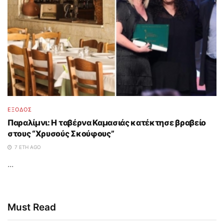
ΈΞΟΔΟΣ
Παραλίμνι: Η ταβέρνα Καμασιάς κατέκτησε βραβείο
στους “Χρυσούς Σκούφους”
7 ΈΤΗ AGO
...
Must Read