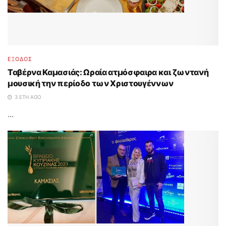
ΈΞΟΔΟΣ
Ταβέρνα Καμασιάς: Ωραία ατμόσφαιρα και ζωντανή
μουσική την περίοδο των Χριστουγέννων
3 ΈΤΗ AGO
...