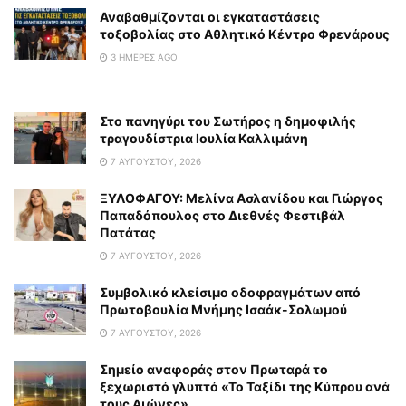
Αναβαθμίζονται οι εγκαταστάσεις
τοξοβολίας στο Αθλητικό Κέντρο Φρενάρους
3 ΗΜΈΡΕΣ AGO
Στο πανηγύρι του Σωτήρος η δημοφιλής
τραγουδίστρια Ιουλία Καλλιμάνη
7 ΑΥΓΟΎΣΤΟΥ, 2026
ΞΥΛΟΦΑΓΟΥ: Μελίνα Ασλανίδου και Γιώργος
Παπαδόπουλος στο Διεθνές Φεστιβάλ
Πατάτας
7 ΑΥΓΟΎΣΤΟΥ, 2026
Συμβολικό κλείσιμο οδοφραγμάτων από
Πρωτοβουλία Μνήμης Ισαάκ-Σολωμού
7 ΑΥΓΟΎΣΤΟΥ, 2026
Σημείο αναφοράς στον Πρωταρά το
ξεχωριστό γλυπτό «Το Ταξίδι της Κύπρου ανά
τους Αιώνες»