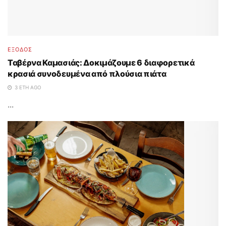
ΈΞΟΔΟΣ
Ταβέρνα Καμασιάς: Δοκιμάζουμε 6 διαφορετικά
κρασιά συνοδευμένα από πλούσια πιάτα
3 ΈΤΗ AGO
...