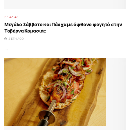
ΈΞΟΔΟΣ
Μεγάλο Σάββατο και Πάσχα με άφθονο φαγητό στην
Ταβέρνα Καμασιάς
2 ΈΤΗ AGO
...