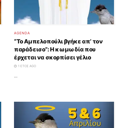
AGENDA
“Το Αμπελοπούλι βγήκε απ’ τον
παράδεισο”: Η κωμωδία που
έρχεται να σκορπίσει γέλιο
1 ΈΤΟΣ AGO
...