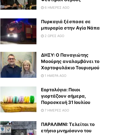
6 ΗΜΈΡΕΣ AGO
Πυρκαγιά ξέσπασε σε
μπυραρία στην Αγία Νάπα
2 ΏΡΕΣ AGO
ΔΗΣΥ: Ο Παναγιώτης
Μαούρης αναλαμβάνει το
Χαρτοφυλάκιο Τουρισμού
1 ΗΜΈΡΑ AGO
Εορτολόγιο: Ποιοι
γιορτάζουν σήμερα,
Παρασκευή 31 Ιουλίου
7 ΗΜΈΡΕΣ AGO
ΠΑΡΑΛΙΜΝΙ: Τελείται το
ετήσιο μνημόσυνο του