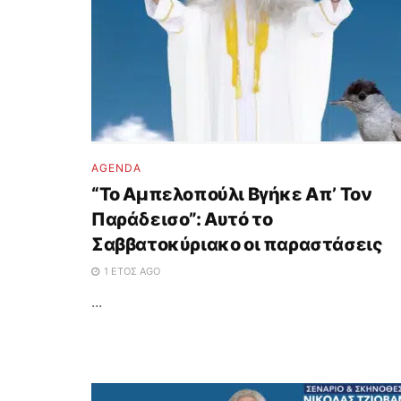
AGENDA
“Το Αμπελοπούλι Βγήκε Απ’ Τον
Παράδεισο”: Αυτό το
Σαββατοκύριακο οι παραστάσεις
1 ΈΤΟΣ AGO
...