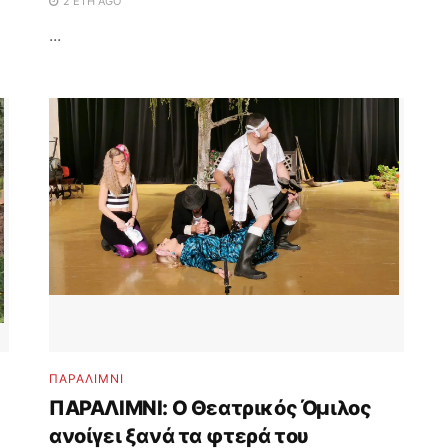
2 ΈΤΗ AGO
...
ΠΑΡΑΛΊΜΝΙ
ΠΑΡΑΛΙΜΝΙ: Ο Θεατρικός Όμιλος
ανοίγει ξανά τα φτερά του