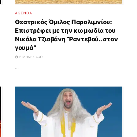
AGENDA
Θεατρικός Όμιλος Παραλιμνίου:
Επιστρέφει με την κωμωδία του
Νικόλα Τζιοβάνη “Ραντεβού.. στον
γουμά”
6 ΜΉΝΕΣ AGO
...