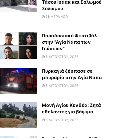
Τάσου Ισαακ και Σολωμού
Σολωμού
1 ΗΜΈΡΑ AGO
Παραδοσιακό Φεστιβάλ
στην “Αγία Νάπα των
Γεύσεων”
6 ΑΥΓΟΎΣΤΟΥ, 2026
Πυρκαγιά ξέσπασε σε
μπυραρία στην Αγία Νάπα
6 ΑΥΓΟΎΣΤΟΥ, 2026
Μονή Αγίου Κενδέα: Ζητά
εθελοντές για βάψιμο
5 ΑΥΓΟΎΣΤΟΥ, 2026