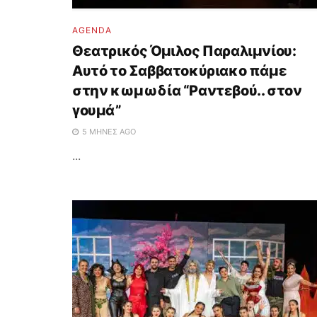
AGENDA
Θεατρικός Όμιλος Παραλιμνίου:
Αυτό το Σαββατοκύριακο πάμε
στην κωμωδία “Ραντεβού.. στον
γουμά”
5 ΜΉΝΕΣ AGO
...