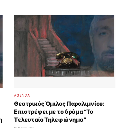
AGENDA
Θεατρικός Όμιλος Παραλιμνίου:
Επιστρέφει με το δράμα “Το
η
Τελευταίο Τηλεφώνημα”