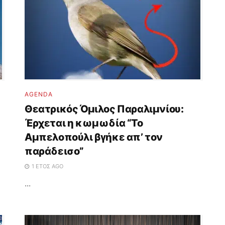
AGENDA
Θεατρικός Όμιλος Παραλιμνίου:
Έρχεται η κωμωδία “Το
Αμπελοπούλι βγήκε απ’ τον
παράδεισο”
1 ΈΤΟΣ AGO
...