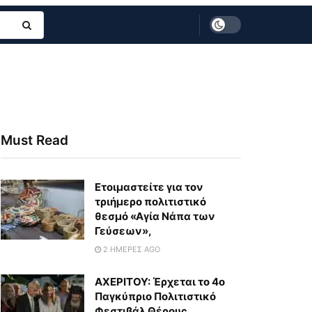
Must Read
Eτοιμαστείτε για τον
τριήμερο πολιτιστικό
θεσμό «Αγία Νάπα των
Γεύσεων»,
2 ΗΜΈΡΕΣ AGO
ΑΧΕΡΙΤΟΥ: Έρχεται το 4ο
Παγκύπριο Πολιτιστικό
Φεστιβάλ Θέρους