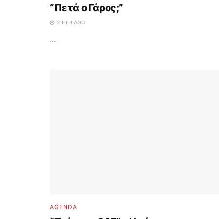
“Πετά ο Γάρος;”
2 ΈΤΗ AGO
...
AGENDA