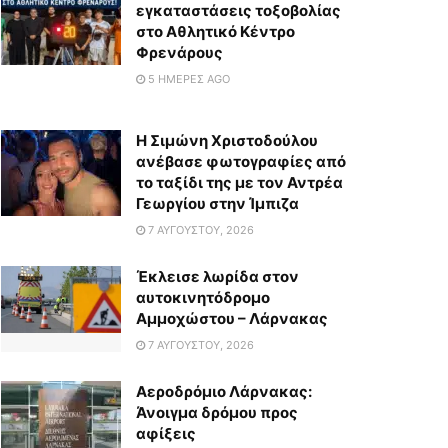
εγκαταστάσεις τοξοβολίας
στο Αθλητικό Κέντρο
Φρενάρους
5 ΗΜΈΡΕΣ AGO
Η Σιμώνη Χριστοδούλου
ανέβασε φωτογραφίες από
το ταξίδι της με τον Αντρέα
Γεωργίου στην Ίμπιζα
7 ΑΥΓΟΎΣΤΟΥ, 2026
Έκλεισε λωρίδα στον
αυτοκινητόδρομο
Αμμοχώστου – Λάρνακας
7 ΑΥΓΟΎΣΤΟΥ, 2026
Αεροδρόμιο Λάρνακας:
Άνοιγμα δρόμου προς
αφίξεις