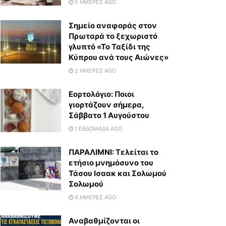
5 ΗΜΈΡΕΣ AGO
Σημείο αναφοράς στον
Πρωταρά το ξεχωριστό
γλυπτό «Το Ταξίδι της
Κύπρου ανά τους Αιώνες»
2 ΗΜΈΡΕΣ AGO
Εορτολόγιο: Ποιοι
γιορτάζουν σήμερα,
Σάββατο 1 Αυγούστου
1 ΕΒΔΟΜΆΔΑ AGO
ΠΑΡΑΛΙΜΝΙ: Τελείται το
ετήσιο μνημόσυνο του
Τάσου Ισαακ και Σολωμού
Σολωμού
4 ΗΜΈΡΕΣ AGO
Αναβαθμίζονται οι