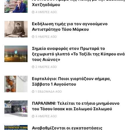
Χατζηαδάμου
4 ΗΜΈΡΕΣ AGO
Εκδήλωση τιμής για τον αγνοούμενο
Αντιστράτηγο Τάσο Μάρκου
5 ΗΜΈΡΕΣ AGO
Σημείο αναφοράς στον Πρωταρά το
ξεχωριστό γλυπτό «Το Ταξίδι της Κύπρου ανά
τους Αιώνες»
2 ΗΜΈΡΕΣ AGO
Εορτολόγιο: Ποιοι γιορτάζουν σήμερα,
Σάββατο 1 Αυγούστου
1 ΕΒΔΟΜΆΔΑ AGO
ΠΑΡΑΛΙΜΝΙ: Τελείται το ετήσιο μνημόσυνο
του Τάσου Ισαακ και Σολωμού Σολωμού
4 ΗΜΈΡΕΣ AGO
Αναβαθμίζονται οι εγκαταστάσεις