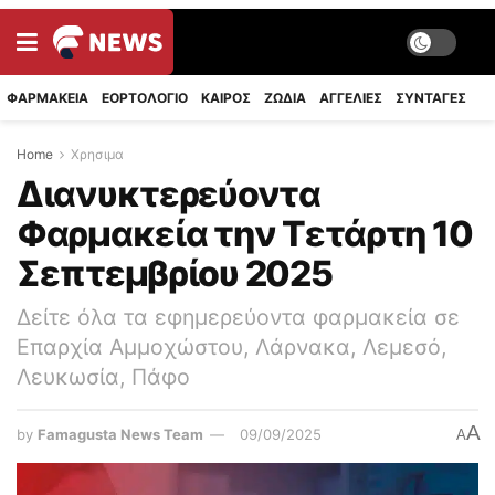
ΦΑΡΜΑΚΕΙΑ
ΕΟΡΤΟΛΟΓΙΟ
ΚΑΙΡΟΣ
ΖΩΔΙΑ
ΑΓΓΕΛΙΕΣ
ΣΥΝΤΑΓΈΣ
Home
Χρησιμα
Διανυκτερεύοντα
Φαρμακεία την Τετάρτη 10
Σεπτεμβρίου 2025
Δείτε όλα τα εφημερεύοντα φαρμακεία σε
Επαρχία Αμμοχώστου, Λάρνακα, Λεμεσό,
Λευκωσία, Πάφο
A
by
Famagusta News Team
09/09/2025
A