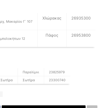
Χλώρακας
26935300
ρχ. Μακαρίου Γ΄ 107
Πάφος
26953800
μπελοκήπων 12
Παραλίμνι
23825979
, Σωτήρα
Σωτήρα
23300740
Α