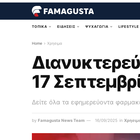
ΤΟΠΙΚΑ
ΕΙΔΗΣΕΙΣ
ΨΥΧΑΓΩΓΙΑ
LIFESTYLE
Home
Χρησιμα
Διανυκτερεύ
17 Σεπτεμβρ
Δείτε όλα τα εφημερεύοντα φαρμακ
by
Famagusta News Team
16/09/2025
in
Χρησιμ