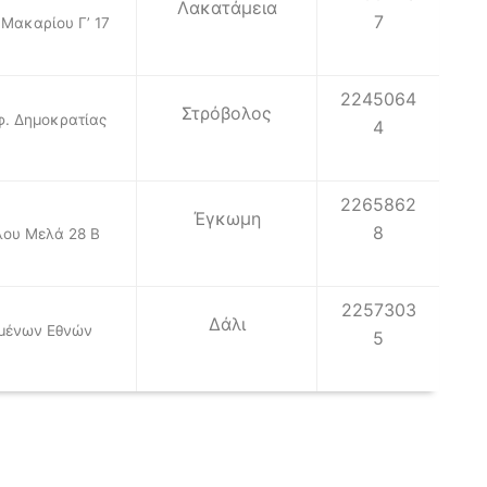
Λακατάμεια
7
 Μακαρίου Γ’ 17
2245064
Στρόβολος
. Δημοκρατίας
4
2265862
Έγκωμη
8
ου Μελά 28 Β
2257303
Δάλι
μένων Εθνών
5