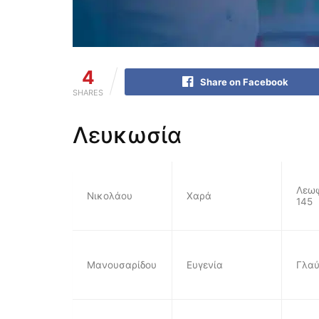
4
Share on Facebook
SHARES
Λευκωσία
Λεωφ
Νικολάου
Χαρά
145
Μανουσαρίδου
Ευγενία
Γλαύ