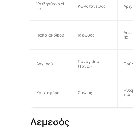
Χατζηαθανασί
Κωνσταντίνος
Αρχ.
ου
Λεωφ
Παπαϊακώβου
Ιάκωβος
60
Παναγιώτα
Αργυρού
Παύλ
(Τάνια)
Ηνω
Χριστοφόρου
Στέλιος
18Α
Λεμεσός