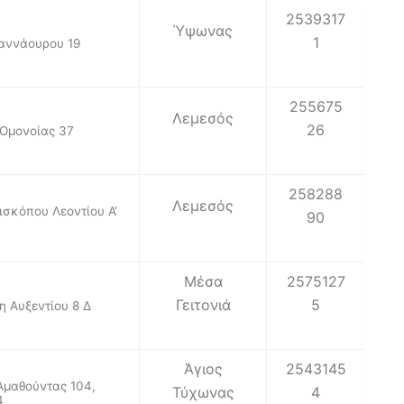
2539317
Ύψωνας
1
αννάουρου 19
255675
Λεμεσός
26
Ομονοίας 37
258288
Λεμεσός
ισκόπου Λεοντίου Α‘
90
Μέσα
2575127
Γειτονιά
5
η Αυξεντίου 8 Δ
Άγιος
2543145
μαθούντας 104,
Τύχωνας
4
4