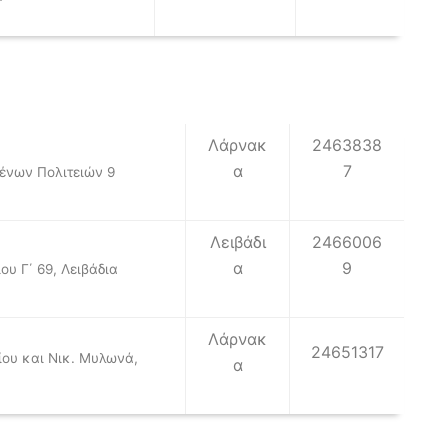
Λάρνακ
2463838
α
7
ένων Πολιτειών 9
Λειβάδι
2466006
α
9
ου Γ΄ 69, Λειβάδια
Λάρνακ
24651317
ίου και Νικ. Μυλωνά,
α