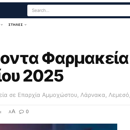
ΣΤΗΛΕΣ
οντα Φαρμακεία
ίου 2025
εία σε Επαρχία Αμμοχώστου, Λάρνακα, Λεμεσό
A
0
α
A