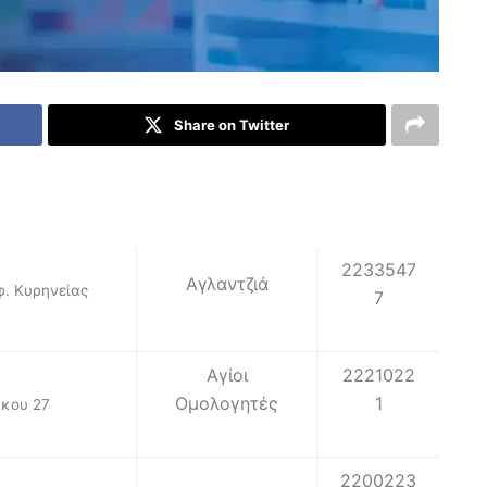
Share on Twitter
2233547
Αγλαντζιά
. Κυρηνείας
7
Αγίοι
2221022
Ομολογητές
1
κου 27
2200223