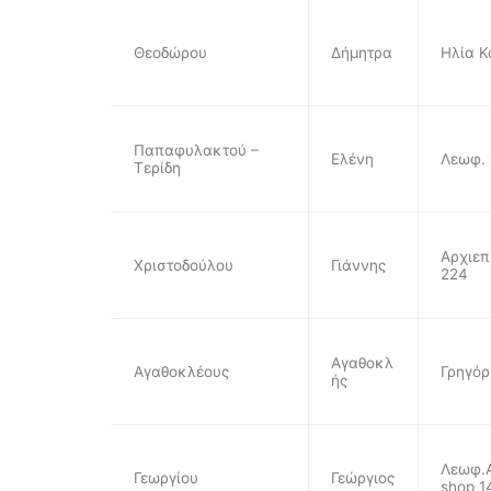
Θεοδώρου
Δήμητρα
Ηλία Κ
Παπαφυλακτού –
Ελένη
Λεωφ. 
Τερίδη
Αρχιεπ
Χριστοδούλου
Γιάννης
224
Αγαθοκλ
Αγαθοκλέους
Γρηγόρ
ής
Λεωφ.Α
Γεωργίου
Γεώργιος
shop 1