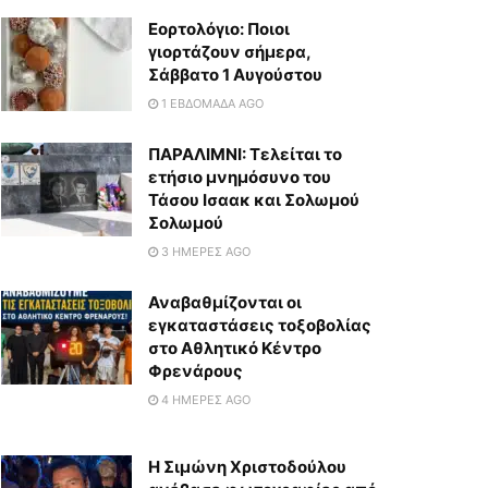
Εορτολόγιο: Ποιοι
γιορτάζουν σήμερα,
Σάββατο 1 Αυγούστου
1 ΕΒΔΟΜΆΔΑ AGO
ΠΑΡΑΛΙΜΝΙ: Τελείται το
ετήσιο μνημόσυνο του
Τάσου Ισαακ και Σολωμού
Σολωμού
3 ΗΜΈΡΕΣ AGO
Αναβαθμίζονται οι
εγκαταστάσεις τοξοβολίας
στο Αθλητικό Κέντρο
Φρενάρους
4 ΗΜΈΡΕΣ AGO
Η Σιμώνη Χριστοδούλου