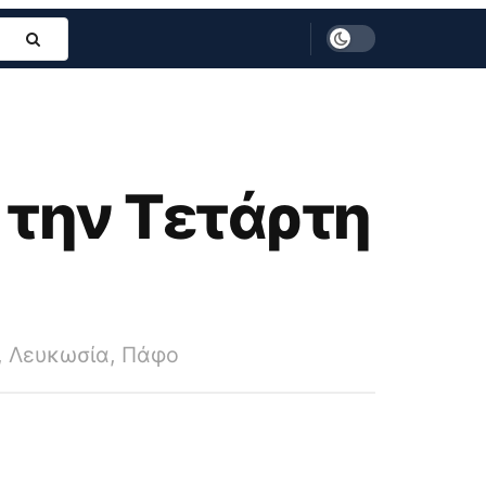
 την Τετάρτη
, Λευκωσία, Πάφο