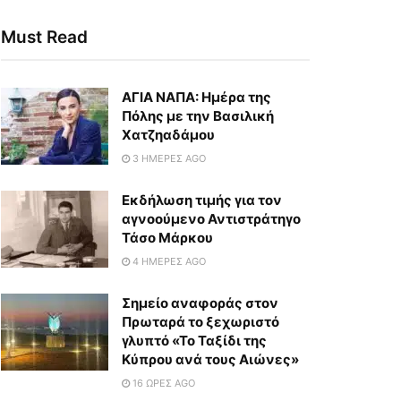
Must Read
ΑΓΙΑ ΝΑΠΑ: Ημέρα της
Πόλης με την Βασιλική
Χατζηαδάμου
3 ΗΜΈΡΕΣ AGO
Εκδήλωση τιμής για τον
αγνοούμενο Αντιστράτηγο
Τάσο Μάρκου
4 ΗΜΈΡΕΣ AGO
Σημείο αναφοράς στον
Πρωταρά το ξεχωριστό
γλυπτό «Το Ταξίδι της
Κύπρου ανά τους Αιώνες»
16 ΏΡΕΣ AGO