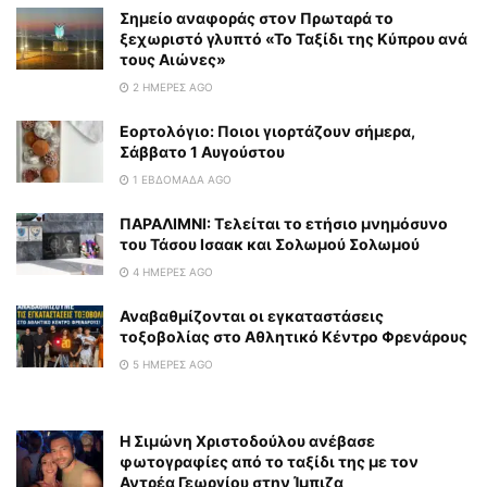
Σημείο αναφοράς στον Πρωταρά το
ξεχωριστό γλυπτό «Το Ταξίδι της Κύπρου ανά
τους Αιώνες»
2 ΗΜΈΡΕΣ AGO
Εορτολόγιο: Ποιοι γιορτάζουν σήμερα,
Σάββατο 1 Αυγούστου
1 ΕΒΔΟΜΆΔΑ AGO
ΠΑΡΑΛΙΜΝΙ: Τελείται το ετήσιο μνημόσυνο
του Τάσου Ισαακ και Σολωμού Σολωμού
4 ΗΜΈΡΕΣ AGO
Αναβαθμίζονται οι εγκαταστάσεις
τοξοβολίας στο Αθλητικό Κέντρο Φρενάρους
5 ΗΜΈΡΕΣ AGO
Η Σιμώνη Χριστοδούλου ανέβασε
φωτογραφίες από το ταξίδι της με τον
Αντρέα Γεωργίου στην Ίμπιζα