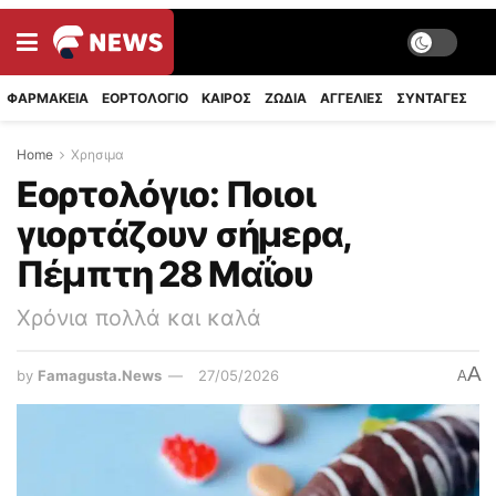
ΦΑΡΜΑΚΕΙΑ
ΕΟΡΤΟΛΟΓΙΟ
ΚΑΙΡΟΣ
ΖΩΔΙΑ
ΑΓΓΕΛΙΕΣ
ΣΥΝΤΑΓΈΣ
Home
Χρησιμα
Εορτολόγιο: Ποιοι
γιορτάζουν σήμερα,
Πέμπτη 28 Μαΐου
Χρόνια πολλά και καλά
A
by
Famagusta.News
27/05/2026
A