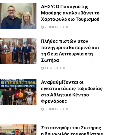
ΔΗΣΥ: Ο Παναγιώτης
Μαούρης αναλαμβάνει το
Χαρτοφυλάκιο Τουρισμού
2 ΗΜΈΡΕΣ AGO
Πλήθος πιστών στον
πανηγυρικό Εσπερινό και
τη Θεία Λειτουργία στη
Σωτήρα
1 ΗΜΈΡΑ AGO
Αναβαθμίζονται οι
εγκαταστάσεις τοξοβολίας
στο Αθλητικό Κέντρο
Φρενάρους
3 ΗΜΈΡΕΣ AGO
Στο πανηγύρι του Σωτήρος
η δημοφιλής τραγουδίστρια