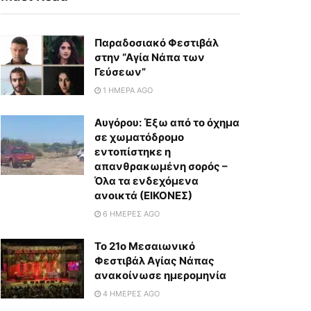
Παραδοσιακό Φεστιβάλ
στην “Αγία Νάπα των
Γεύσεων”
1 ΗΜΈΡΑ AGO
Αυγόρου: Έξω από το όχημα
σε χωματόδρομο
εντοπίστηκε η
απανθρακωμένη σορός –
Όλα τα ενδεχόμενα
ανοικτά (ΕΙΚΟΝΕΣ)
6 ΗΜΈΡΕΣ AGO
To 21ο Μεσαιωνικό
Φεστιβάλ Αγίας Νάπας
ανακοίνωσε ημερομηνία
4 ΗΜΈΡΕΣ AGO