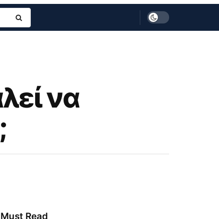
λεί να
;
Must Read