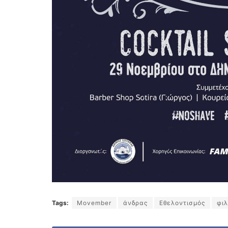
Tags:
Movember
άνδρας
Εθελοντισμός
φι