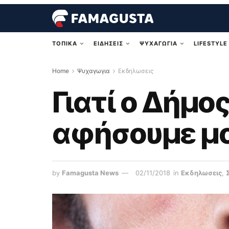
ΤΟΠΙΚΑ
ΕΙΔΗΣΕΙΣ
ΨΥΧΑΓΩΓΙΑ
LIFESTYLE
Home
Ψυχαγωγια
Εκδηλωσεις
Γιατί ο Δήμο
αφήσουμε μου
by
Famagusta News
02/11/2018
in
Εκδηλωσεις
,