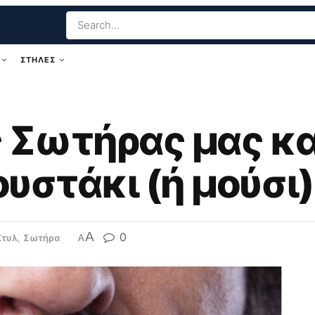
ΣΤΗΛΕΣ
ς Σωτήρας μας κα
στάκι (ή μούσι)
A
0
Στυλ
,
Σωτήρα
A