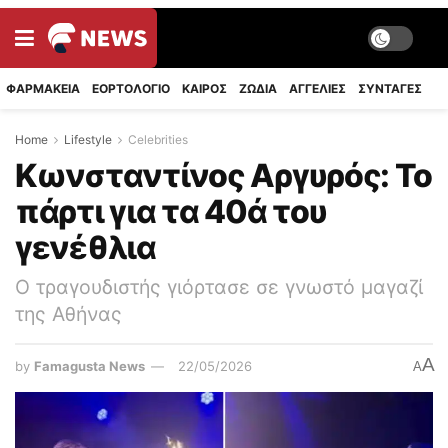
ΦΑΡΜΑΚΕΙΑ
ΕΟΡΤΟΛΟΓΙΟ
ΚΑΙΡΟΣ
ΖΩΔΙΑ
ΑΓΓΕΛΙΕΣ
ΣΥΝΤΑΓΈΣ
Home
Lifestyle
Celebrities
Κωνσταντίνος Αργυρός: Το
πάρτι για τα 40ά του
γενέθλια
Ο τραγουδιστής γιόρτασε σε γνωστό μαγαζί
της Αθήνας
A
by
Famagusta News
22/05/2026
A