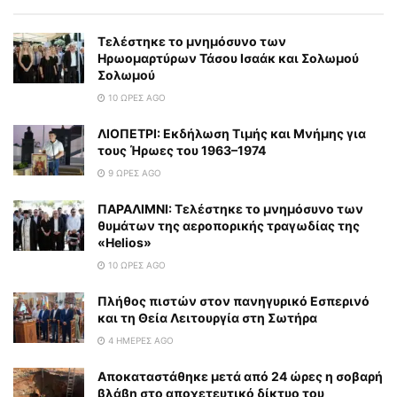
Τελέστηκε το μνημόσυνο των
Ηρωομαρτύρων Τάσου Ισαάκ και Σολωμού
Σολωμού
10 ΏΡΕΣ AGO
ΛΙΟΠΕΤΡΙ: Εκδήλωση Τιμής και Μνήμης για
τους Ήρωες του 1963–1974
9 ΏΡΕΣ AGO
ΠΑΡΑΛΙΜΝΙ: Τελέστηκε το μνημόσυνο των
θυμάτων της αεροπορικής τραγωδίας της
«Helios»
10 ΏΡΕΣ AGO
Πλήθος πιστών στον πανηγυρικό Εσπερινό
και τη Θεία Λειτουργία στη Σωτήρα
4 ΗΜΈΡΕΣ AGO
Αποκαταστάθηκε μετά από 24 ώρες η σοβαρή
βλάβη στο αποχετευτικό δίκτυο του