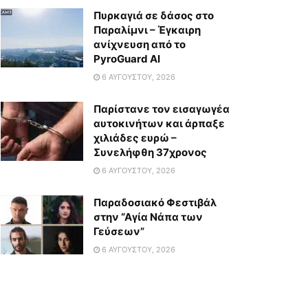
Πυρκαγιά σε δάσος στο
Παραλίμνι – Έγκαιρη
ανίχνευση από το
PyroGuard AI
6 ΑΥΓΟΎΣΤΟΥ, 2026
Παρίστανε τον εισαγωγέα
αυτοκινήτων και άρπαξε
χιλιάδες ευρώ –
Συνελήφθη 37χρονος
6 ΑΥΓΟΎΣΤΟΥ, 2026
Παραδοσιακό Φεστιβάλ
στην “Αγία Νάπα των
Γεύσεων”
6 ΑΥΓΟΎΣΤΟΥ, 2026