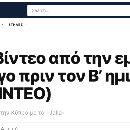
ΣΤΗΛΕΣ
βίντεο από την ε
γο πριν τον Β’ ημ
ΒΙΝΤΕΟ)
την Κύπρο με το «Jalla»
A
0
A