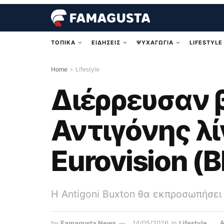
ΤΟΠΙΚΑ
ΕΙΔΗΣΕΙΣ
ΨΥΧΑΓΩΓΙΑ
LIFESTYLE
Home
Lifestyle
Διέρρευσαν 
Αντιγόνης λί
Eurovision (
Η Antigoni Buxton θα εκπροσωπήσει 
by
Famagusta News
14/05/2026
in
Lifestyle