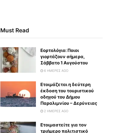
Must Read
Εορτολόγιο: Ποιοι
γιορτάζουν σήμερα,
Σάββατο 1 Αυγούστου
6 ΗΜΈΡΕΣ AGO
Ετοιμάζεται η δεύτερη
έκδοση του τουριστικού
οδηγού του Δήμου
Παραλιμνίου – Δερύνειας
2 ΗΜΈΡΕΣ AGO
Eτοιμαστείτε για τον
τριήμερο πολιτιστικό