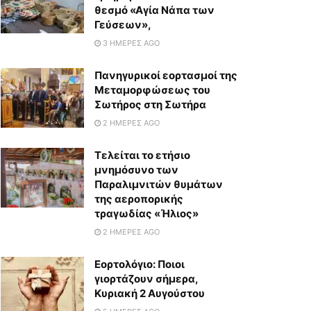
θεσμό «Αγία Νάπα των
Γεύσεων»,
3 ΗΜΈΡΕΣ AGO
Πανηγυρικοί εορτασμοί της
Μεταμορφώσεως του
Σωτήρος στη Σωτήρα
2 ΗΜΈΡΕΣ AGO
Τελείται το ετήσιο
μνημόσυνο των
Παραλιμνιτών θυμάτων
της αεροπορικής
τραγωδίας «Ήλιος»
2 ΗΜΈΡΕΣ AGO
Εορτολόγιο: Ποιοι
γιορτάζουν σήμερα,
Κυριακή 2 Αυγούστου