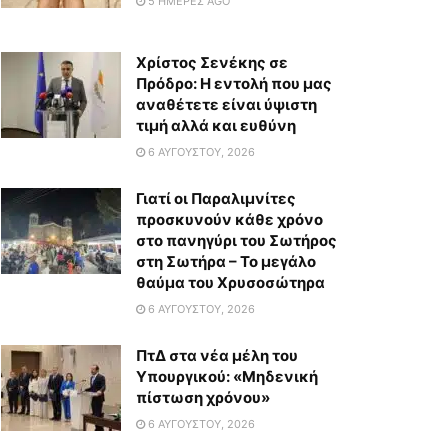
5 ΗΜΈΡΕΣ AGO
Χρίστος Σενέκης σε
Πρόδρο: Η εντολή που μας
αναθέτετε είναι ύψιστη
τιμή αλλά και ευθύνη
6 ΑΥΓΟΎΣΤΟΥ, 2026
Γιατί οι Παραλιμνίτες
προσκυνούν κάθε χρόνο
στο πανηγύρι του Σωτήρος
στη Σωτήρα – Το μεγάλο
θαύμα του Χρυσοσώτηρα
6 ΑΥΓΟΎΣΤΟΥ, 2026
ΠτΔ στα νέα μέλη του
Υπουργικού: «Μηδενική
πίστωση χρόνου»
6 ΑΥΓΟΎΣΤΟΥ, 2026