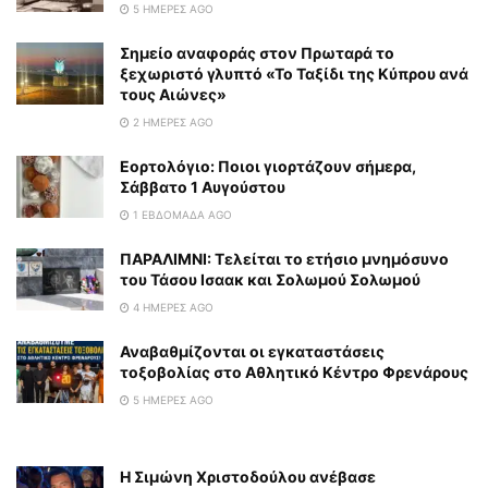
5 ΗΜΈΡΕΣ AGO
Σημείο αναφοράς στον Πρωταρά το
ξεχωριστό γλυπτό «Το Ταξίδι της Κύπρου ανά
τους Αιώνες»
2 ΗΜΈΡΕΣ AGO
Εορτολόγιο: Ποιοι γιορτάζουν σήμερα,
Σάββατο 1 Αυγούστου
1 ΕΒΔΟΜΆΔΑ AGO
ΠΑΡΑΛΙΜΝΙ: Τελείται το ετήσιο μνημόσυνο
του Τάσου Ισαακ και Σολωμού Σολωμού
4 ΗΜΈΡΕΣ AGO
Αναβαθμίζονται οι εγκαταστάσεις
τοξοβολίας στο Αθλητικό Κέντρο Φρενάρους
5 ΗΜΈΡΕΣ AGO
Η Σιμώνη Χριστοδούλου ανέβασε