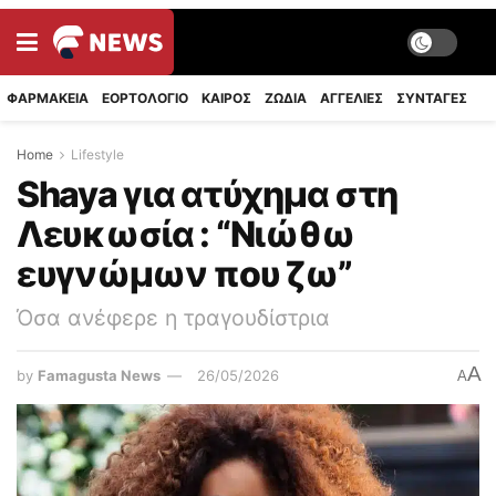
ΦΑΡΜΑΚΕΙΑ
ΕΟΡΤΟΛΟΓΙΟ
ΚΑΙΡΟΣ
ΖΩΔΙΑ
ΑΓΓΕΛΙΕΣ
ΣΥΝΤΑΓΈΣ
Home
Lifestyle
Shaya για ατύχημα στη
Λευκωσία : “Νιώθω
ευγνώμων που ζω”
Όσα ανέφερε η τραγουδίστρια
A
by
Famagusta News
26/05/2026
A