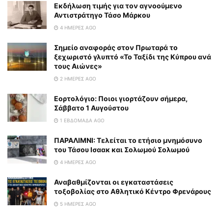
Εκδήλωση τιμής για τον αγνοούμενο
Αντιστράτηγο Τάσο Μάρκου
4 ΗΜΈΡΕΣ AGO
Σημείο αναφοράς στον Πρωταρά το
ξεχωριστό γλυπτό «Το Ταξίδι της Κύπρου ανά
τους Αιώνες»
2 ΗΜΈΡΕΣ AGO
Εορτολόγιο: Ποιοι γιορτάζουν σήμερα,
Σάββατο 1 Αυγούστου
1 ΕΒΔΟΜΆΔΑ AGO
ΠΑΡΑΛΙΜΝΙ: Τελείται το ετήσιο μνημόσυνο
του Τάσου Ισαακ και Σολωμού Σολωμού
4 ΗΜΈΡΕΣ AGO
Αναβαθμίζονται οι εγκαταστάσεις
τοξοβολίας στο Αθλητικό Κέντρο Φρενάρους
5 ΗΜΈΡΕΣ AGO