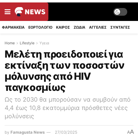
ΦΑΡΜΑΚΕΙΑ
ΕΟΡΤΟΛΟΓΙΟ
ΚΑΙΡΟΣ
ΖΩΔΙΑ
ΑΓΓΕΛΙΕΣ
ΣΥΝΤΑΓΈΣ
Home
Lifestyle
Υγεια
Μελέτη προειδοποιεί για
εκτίναξη των ποσοστών
μόλυνσης από HIV
παγκοσμίως
Ως το 2030 θα μπορούσαν να συμβούν από
4,4 έως 10,8 εκατομμύρια πρόσθετες νέες
μολύνσεις
A
by
Famagusta News
27/03/2025
A