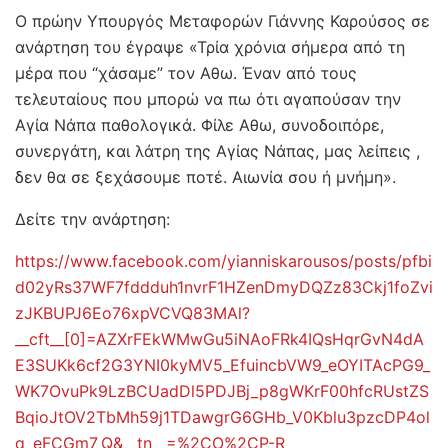
Ο πρώην Υπουργός Μεταφορών Γιάννης Καρούσος σε
ανάρτηση του έγραψε «Τρία χρόνια σήμερα από τη
μέρα που “χάσαμε” τον Αθω. Έναν από τους
τελευταίους που μπορώ να πω ότι αγαπούσαν την
Αγία Νάπα παθολογικά. Φίλε Αθω, συνοδοιπόρε,
συνεργάτη, και λάτρη της Αγίας Νάπας, μας λείπεις ,
δεν θα σε ξεχάσουμε ποτέ. Αιωνία σου ή μνήμη».
Δείτε την ανάρτηση:
https://www.facebook.com/yianniskarousos/posts/pfbi
d02yRs37WF7fddduh1nvrF1HZenDmyDQZz83Ckj1foZvi
zJKBUPJ6Eo76xpVCVQ83MAl?
__cft__[0]=AZXrFEkWMwGu5iNAoFRk4IQsHqrGvN4dA
E3SUKk6cf2G3YNI0kyMV5_EfuincbVW9_eOYITAcPG9_
WK7OvuPk9LzBCUadDl5PDJBj_p8gWKrF00hfcRUstZS
BqioJtOV2TbMh59j1TDawgrG6GHb_V0Kblu3pzcDP4ol
q_eFCGm7_Q&__tn__=%2CO%2CP-R