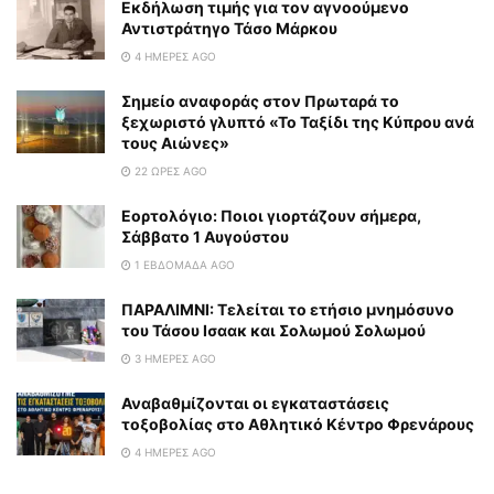
Εκδήλωση τιμής για τον αγνοούμενο
Αντιστράτηγο Τάσο Μάρκου
4 ΗΜΈΡΕΣ AGO
Σημείο αναφοράς στον Πρωταρά το
ξεχωριστό γλυπτό «Το Ταξίδι της Κύπρου ανά
τους Αιώνες»
22 ΏΡΕΣ AGO
Εορτολόγιο: Ποιοι γιορτάζουν σήμερα,
Σάββατο 1 Αυγούστου
1 ΕΒΔΟΜΆΔΑ AGO
ΠΑΡΑΛΙΜΝΙ: Τελείται το ετήσιο μνημόσυνο
του Τάσου Ισαακ και Σολωμού Σολωμού
3 ΗΜΈΡΕΣ AGO
Αναβαθμίζονται οι εγκαταστάσεις
τοξοβολίας στο Αθλητικό Κέντρο Φρενάρους
4 ΗΜΈΡΕΣ AGO