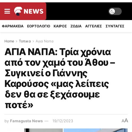
ΦΑΡΜΑΚΕΙΑ
ΕΟΡΤΟΛΟΓΙΟ
ΚΑΙΡΟΣ
ΖΩΔΙΑ
ΑΓΓΕΛΙΕΣ
ΣΥΝΤΑΓΈΣ
Home
Τοπικα
Αγια Ναπα
ΑΓΙΑ ΝΑΠΑ: Τρία χρόνια
από τον χαμό του Άθου –
Συγκινεί ο Γιάννης
Καρούσος «μας λείπεις
δεν θα σε ξεχάσουμε
ποτέ»
A
by
Famagusta News
19/12/2023
A