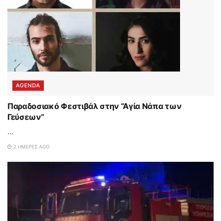
AGENDA
Παραδοσιακό Φεστιβάλ στην “Αγία Νάπα των
Γεύσεων”
...
2 ΗΜΈΡΕΣ AGO