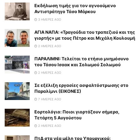
Εκδήλωση τιμής για τον αγνοούμενο
Αντιστράτηγο Τάσο Μάρκου
3 ΗΜΈΡΕΣ AGO
ΑΓΙΑ ΝΑΠΑ: «Τραγούδια του τραπεζιού και της
γιορτής» με τους Πέτρο και Μιχάλη Κουλουμή
2 ΗΜΈΡΕΣ AGO
ΠΑΡΑΛΙΜΝΙ: Τελείται το ετήσιο μνημόσυνο
του Τάσου Ισαακ και Σολωμού Σολωμού
2 ΗΜΈΡΕΣ AGO
Σε εξέλιξη εργασίες ασφαλτόστρωσης στο
Παραλίμνι (ΕΙΚΟΝΕΣ)
7 ΗΜΈΡΕΣ AGO
Εορτολόγιο: Ποιοι γιορτάζουν σήμερα,
Τετάρτη 5 Αυγούστου
2 ΗΜΈΡΕΣ AGO
ΠτΔ στα νέα μέλη του Υπουργικού: