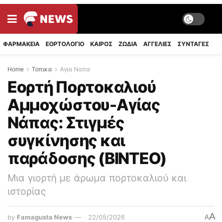
ΦΑΡΜΑΚΕΙΑ
ΕΟΡΤΟΛΟΓΙΟ
ΚΑΙΡΟΣ
ΖΩΔΙΑ
ΑΓΓΕΛΙΕΣ
ΣΥΝΤΑΓΈΣ
Home
Τοπικα
Αγια Ναπα
Εορτή Πορτοκαλιού
Αμμοχώστου-Αγίας
Νάπας: Στιγμές
συγκίνησης και
παράδοσης (ΒΙΝΤΕΟ)
Μια γιορτή με άρωμα πορτοκαλιού και
ιστορίας
A
by
Famagusta News
22/05/2026
A