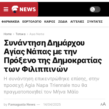
ΦΑΡΜΑΚΕΙΑ
ΕΟΡΤΟΛΟΓΙΟ
ΚΑΙΡΟΣ
ΖΩΔΙΑ
ΑΓΓΕΛΙΕΣ
ΣΥΝΤΑΓΈΣ
Home
Τοπικα
Αγια Ναπα
Συνάντηση Δημάρχου
Αγίας Νάπας με την
Πρόξενο της Δημοκρατίας
των Φιλιππινών
Η συνάντηση επικεντρώθηκε επίσης, στην
προσεχή Agia Napa Triennale που θα
πραγματοποιηθεί τον Μήνα Μάϊο
A
by
Famagusta News
14/04/2025
A