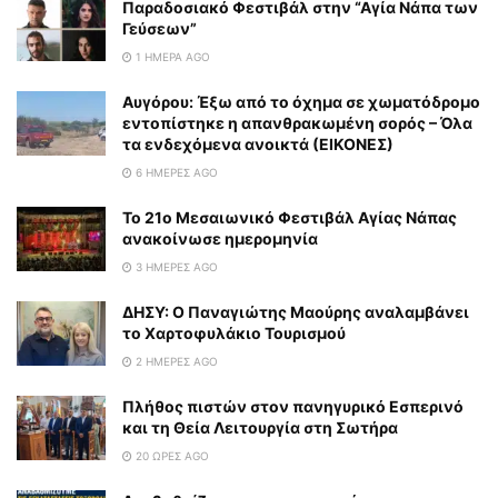
Παραδοσιακό Φεστιβάλ στην “Αγία Νάπα των
Γεύσεων”
1 ΗΜΈΡΑ AGO
Αυγόρου: Έξω από το όχημα σε χωματόδρομο
εντοπίστηκε η απανθρακωμένη σορός – Όλα
τα ενδεχόμενα ανοικτά (ΕΙΚΟΝΕΣ)
6 ΗΜΈΡΕΣ AGO
To 21ο Μεσαιωνικό Φεστιβάλ Αγίας Νάπας
ανακοίνωσε ημερομηνία
3 ΗΜΈΡΕΣ AGO
ΔΗΣΥ: Ο Παναγιώτης Μαούρης αναλαμβάνει
το Χαρτοφυλάκιο Τουρισμού
2 ΗΜΈΡΕΣ AGO
Πλήθος πιστών στον πανηγυρικό Εσπερινό
και τη Θεία Λειτουργία στη Σωτήρα
20 ΏΡΕΣ AGO