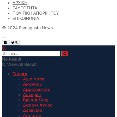
ΑΡΧΙΚΗ
TAYTOTHTA
ΠΟΛΙΤΙΚΗ ΑΠΟΡΡΗΤΟΥ
ΕΠΙΚΟΙΝΩΝΙΑ
© 2024 Famagusta.News
No Result
View All Result
Τοπικα
Αγια Ναπα
Ακανθου
Αμμοχωστος
Αυγορου
Βρυσουλλες
Δασακι Αχνας
Δερυνεια
Λιοπετρι