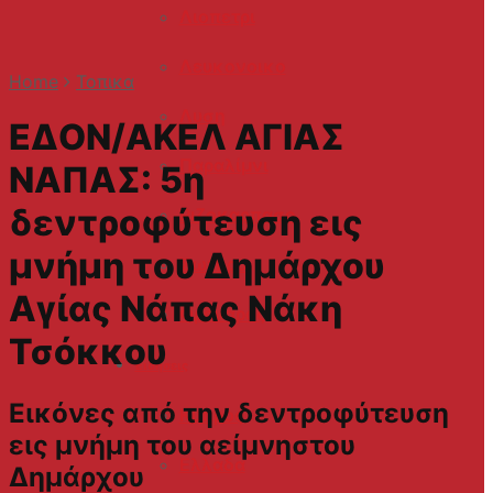
Λιοπετρι
Λευκονοικο
Home
Τοπικα
Λυση
ΕΔΟΝ/ΑΚΕΛ ΑΓΙΑΣ
Παραλίμνι
ΝΑΠΑΣ: 5η
δεντροφύτευση εις
Ριζοκαρπασο
μνήμη του Δημάρχου
Σωτήρα
Αγίας Νάπας Νάκη
Φρεναρος
Τσόκκου
Ειδησεις
Εικόνες από την δεντροφύτευση
Κυπρος
εις μνήμη του αείμνηστου
Ελλαδα
Δημάρχου