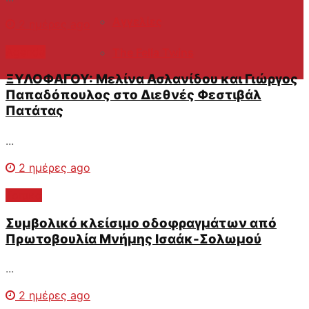
Αγγελίες
2 ημέρες ago
Agenda
The Fella Twins
ΞΥΛΟΦΑΓΟΥ: Μελίνα Ασλανίδου και Γιώργος
Παπαδόπουλος στο Διεθνές Φεστιβάλ
Πατάτας
...
2 ημέρες ago
Τοπικα
Συμβολικό κλείσιμο οδοφραγμάτων από
Πρωτοβουλία Μνήμης Ισαάκ-Σολωμού
...
2 ημέρες ago