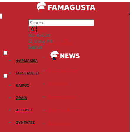
Τοπικα
No Result
View All
Αγια Ναπα
Result
Ακανθου
ΦΑΡΜΑΚΕΙΑ
Αμμοχωστος
ΕΟΡΤΟΛΟΓΙΟ
Αυγορου
ΚΑΙΡΟΣ
Βρυσουλλες
ΖΩΔΙΑ
Δασακι Αχνας
ΑΓΓΕΛΙΕΣ
ΣΥΝΤΑΓΈΣ
Δερυνεια