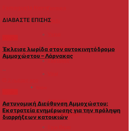
Famagusta News
Γυναικα
ΔΙΑΒΑΣΤΕ ΕΠΙΣΗΣ
Παιδι
Υγεια
Τοπικα
Διατροφη
Έκλεισε λωρίδα στον αυτοκινητόδρομο
Αμμοχώστου – Λάρνακας
Συνταγές
...
Viral
2 ημέρες ago
Στηλες
Τοπικα
Αποψεις
Αστυνομική Διεύθυνση Αμμοχώστου:
Εκστρατεία ενημέρωσης για την πρόληψη
Συνεντευξεις
διαρρήξεων κατοικιών
Εχω Θεμα
...