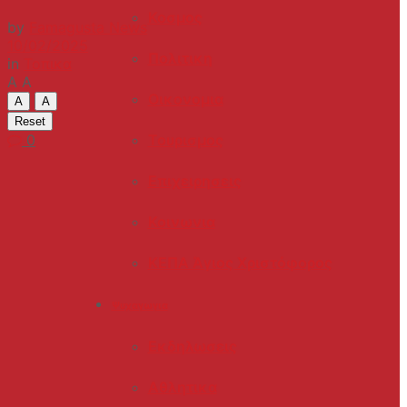
Κοσμος
by
Famagusta News
10/02/2025
Πολιτικη
in
Τοπικα
A
A
Οικονομια
A
A
Reset
0
Τουρισμος
Επιχειρησεις
Κοινωνια
ΚΕΠΑ Άγιος Χριστόφορος
Ψυχαγωγια
Εκδηλωσεις
Αθλητικα