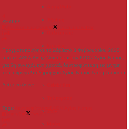
Auto/Moto
4
Έξοδος
SHARES
Share on Facebook
Share on Twitter
Πολιτισμός
Ιστορίες
Πραγματοποιήθηκε το Σάββατο 8 Φεβρουαρίου 2025,
από το ΑΚΕΛ Αγίας Ναπας και την ΕΔΟΝ Αγίας Νάπας,
Τεχνολογία
για 5η συνεχόμενη χρονιά, δεντροφύτευση εις μνήμη
του αείμνηστου Δημάρχου Αγίας Νάπας Νάκη Τσόκκου.
Lifestyle
Δείτε εικόνες:
Celebrities
Τηλεοραση
Tags:
δεντροφύτευση
ΕΔΟΝ Αγίας Νάπας
Στυλ
Share
2
Tweet
1
Μοδα