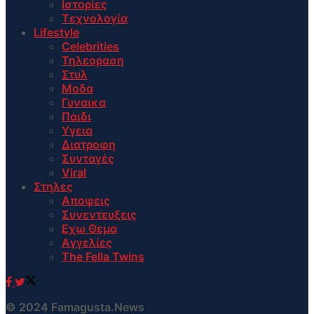
Ιστορίες
Τεχνολογία
Lifestyle
Celebrities
Τηλεοραση
Στυλ
Μοδα
Γυναικα
Παιδι
Υγεια
Διατροφη
Συνταγές
Viral
Στηλες
Αποψεις
Συνεντευξεις
Εχω Θεμα
Αγγελίες
The Fella Twins
© 2024 Famagusta.News