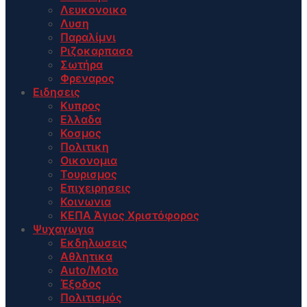
Λευκονοικο
Λυση
Παραλίμνι
Ριζοκαρπασο
Σωτήρα
Φρεναρος
Ειδησεις
Κυπρος
Ελλαδα
Κοσμος
Πολιτικη
Οικονομια
Τουρισμος
Επιχειρησεις
Κοινωνια
ΚΕΠΑ Άγιος Χριστόφορος
Ψυχαγωγια
Εκδηλωσεις
Αθλητικα
Auto/Moto
Έξοδος
Πολιτισμός