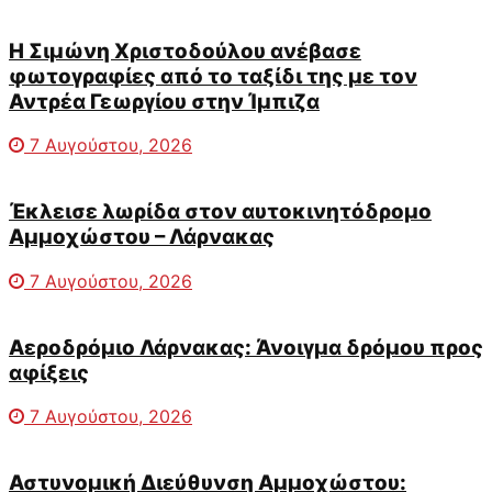
Η Σιμώνη Χριστοδούλου ανέβασε
φωτογραφίες από το ταξίδι της με τον
Αντρέα Γεωργίου στην Ίμπιζα
7 Αυγούστου, 2026
Έκλεισε λωρίδα στον αυτοκινητόδρομο
Αμμοχώστου – Λάρνακας
7 Αυγούστου, 2026
Αεροδρόμιο Λάρνακας: Άνοιγμα δρόμου προς
αφίξεις
7 Αυγούστου, 2026
Αστυνομική Διεύθυνση Αμμοχώστου: