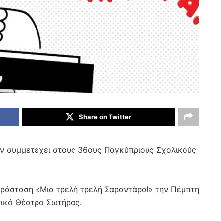
Share on Twitter
ων συμμετέχει στους 36ους Παγκύπριους Σχολικούς
αράσταση «Μια τρελή τρελή Σαραντάρα!» την Πέμπτη
τικό Θέατρο Σωτήρας.