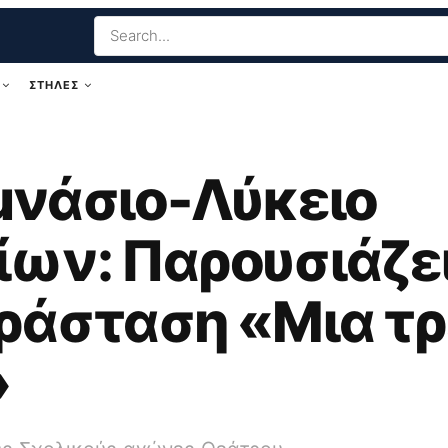
ΣΤΗΛΕΣ
μνάσιο-Λύκειο
ων: Παρουσιάζει
ράσταση «Μια τρ
»