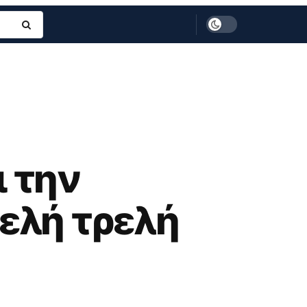
 την
ελή τρελή