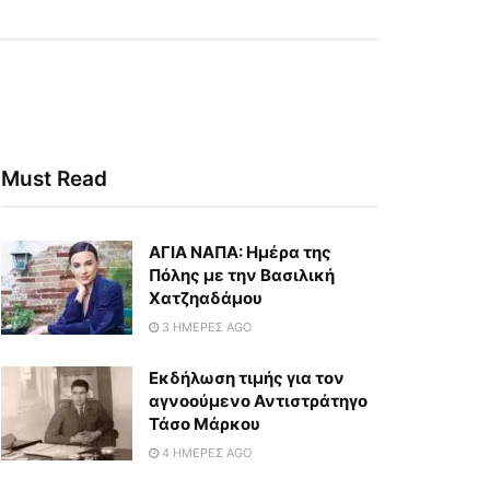
Must Read
ΑΓΙΑ ΝΑΠΑ: Ημέρα της
Πόλης με την Βασιλική
Χατζηαδάμου
3 ΗΜΈΡΕΣ AGO
Εκδήλωση τιμής για τον
αγνοούμενο Αντιστράτηγο
Τάσο Μάρκου
4 ΗΜΈΡΕΣ AGO