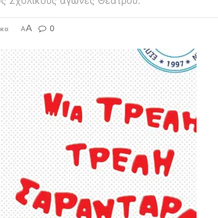
υς Σχολικούς αγώνες Θεάτρου.
A
0
ικα
A