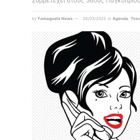
Συμμετέχει στους 36ους Παγκύπριο
by
Famagusta News
26/03/2025
in
Agenda
,
Τοπ