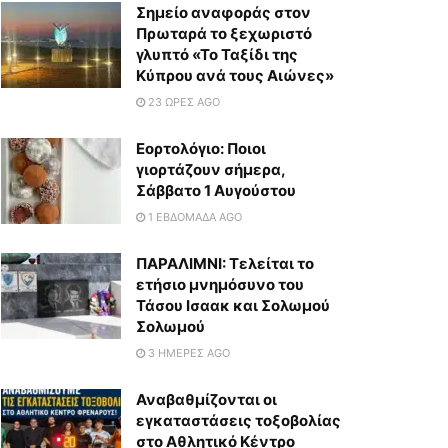
Σημείο αναφοράς στον
Πρωταρά το ξεχωριστό
γλυπτό «Το Ταξίδι της
Κύπρου ανά τους Αιώνες»
23 ΏΡΕΣ AGO
Εορτολόγιο: Ποιοι
γιορτάζουν σήμερα,
Σάββατο 1 Αυγούστου
1 ΕΒΔΟΜΆΔΑ AGO
ΠΑΡΑΛΙΜΝΙ: Τελείται το
ετήσιο μνημόσυνο του
Τάσου Ισαακ και Σολωμού
Σολωμού
3 ΗΜΈΡΕΣ AGO
Αναβαθμίζονται οι
εγκαταστάσεις τοξοβολίας
στο Αθλητικό Κέντρο