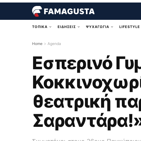
ΤΟΠΙΚΑ
ΕΙΔΗΣΕΙΣ
ΨΥΧΑΓΩΓΙΑ
LIFESTYLE
Home
Agenda
Εσπερινό Γυ
Κοκκινοχωρί
θεατρική πα
Σαραντάρα!