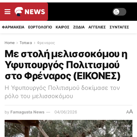
ΦΑΡΜΑΚΕΙΑ
ΕΟΡΤΟΛΟΓΙΟ
ΚΑΙΡΟΣ
ΖΩΔΙΑ
ΑΓΓΕΛΙΕΣ
ΣΥΝΤΑΓΈΣ
Home
Τοπικα
Φρεναρος
Με στολή μελισσοκόμου η
Υφυπουργός Πολιτισμού
στο Φρέναρος (ΕΙΚΟΝΕΣ)
Η Υφυπουργός Πολιτισμού δοκίμασε τον
ρόλο του μελισσοκόμου
A
by
Famagusta News
04/06/2026
A