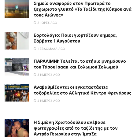
Σημείο αναφοράς στον Πρωταρά το
ξεχωριστό γλυπτό «Το Ταξίδι της Κύπρου ανά
τους Αιώνες»
21 ΏΡΕΣ AGO
Εορτολόγιο: Ποιοι γιορτάζουν σήμερα,
Σάββατο 1 Αυγούστου
1 ΕΒΔΟΜΆΔΑ AGO
ΠΑΡΑΛΙΜΝΙ: Τελείται το ετήσιο μνημόσυνο
του Τάσου Ισαακ και Σολωμού Σολωμού
3 ΗΜΈΡΕΣ AGO
Αναβαθμίζονται οι εγκαταστάσεις
τοξοβολίας στο Αθλητικό Κέντρο Φρενάρους
4 ΗΜΈΡΕΣ AGO
Η Σιμώνη Χριστοδούλου ανέβασε
φωτογραφίες από το ταξίδι της με τον
Αντρέα Γεωργίου στην Ίμπιζα