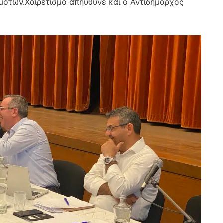
μοτών.Χαιρετισμό απηύθυνε και ο Αντιδήμαρχος