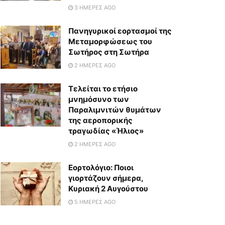
3 ΗΜΈΡΕΣ AGO
Πανηγυρικοί εορτασμοί της
Μεταμορφώσεως του
Σωτήρος στη Σωτήρα
2 ΗΜΈΡΕΣ AGO
Τελείται το ετήσιο
μνημόσυνο των
Παραλιμνιτών θυμάτων
της αεροπορικής
τραγωδίας «Ήλιος»
2 ΗΜΈΡΕΣ AGO
Εορτολόγιο: Ποιοι
γιορτάζουν σήμερα,
Κυριακή 2 Αυγούστου
5 ΗΜΈΡΕΣ AGO