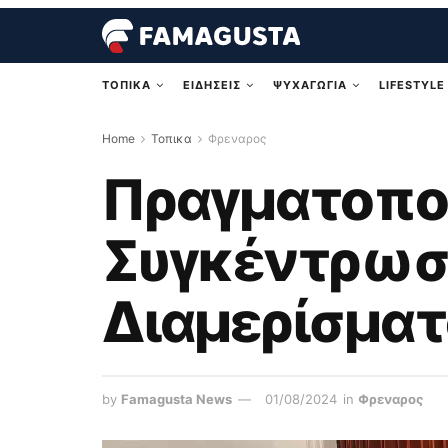
ΤΟΠΙΚΑ
ΕΙΔΗΣΕΙΣ
ΨΥΧΑΓΩΓΙΑ
LIFESTYLE
Home
Τοπικα
Φρεναρος
Πραγματοπο
Συγκέντρωση
Διαμερίσματ
by
Famagusta News
01/08/2024
in
Φρεναρος