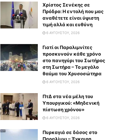
Χρίστος Σενέκης σε
Πρόδρο: Η εντολή που μας
αναθέτετε είναι ύψιστη
τιμή αλλά και ευθύνη
6 ΑΥΓΟΎΣΤΟΥ, 2026
Γιατί οι Παραλιμνίτες
προσκυνούν κάθε χρόνο
στο πανηγύρι του Σωτήρος
στη Σωτήρα – Το μεγάλο
θαύμα του Χρυσοσώτηρα
6 ΑΥΓΟΎΣΤΟΥ, 2026
ΠτΔ στα νέα μέλη του
Υπουργικού: «Μηδενική
πίστωση χρόνου»
6 ΑΥΓΟΎΣΤΟΥ, 2026
Πυρκαγιά σε δάσος στο
Παραλίμνι – Έγκαιρη