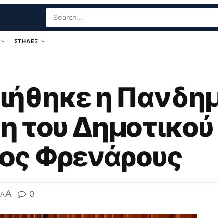
ΣΤΗΛΕΣ
ιήθηκε η Πανδη
 του Δημοτικού
ος Φρενάρους
A
0
A