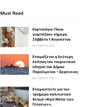
Must Read
Εορτολόγιο: Ποιοι
γιορτάζουν σήμερα,
Σάββατο 1 Αυγούστου
6 ΗΜΈΡΕΣ AGO
Ετοιμάζεται η δεύτερη
έκδοση του τουριστικού
οδηγού του Δήμου
Παραλιμνίου – Δερύνειας
2 ΗΜΈΡΕΣ AGO
Eτοιμαστείτε για τον
τριήμερο πολιτιστικό
θεσμό «Αγία Νάπα των
Γεύσεων»,