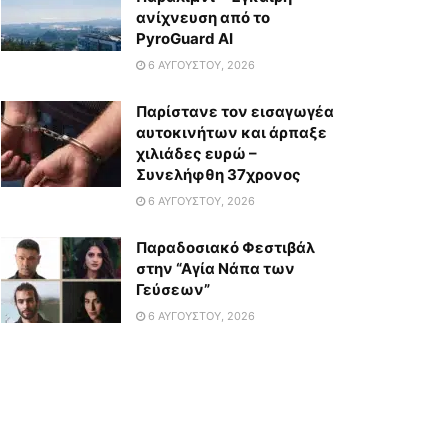
ανίχνευση από το
PyroGuard AI
6 ΑΥΓΟΎΣΤΟΥ, 2026
Παρίστανε τον εισαγωγέα
αυτοκινήτων και άρπαξε
χιλιάδες ευρώ –
Συνελήφθη 37χρονος
6 ΑΥΓΟΎΣΤΟΥ, 2026
Παραδοσιακό Φεστιβάλ
στην “Αγία Νάπα των
Γεύσεων”
6 ΑΥΓΟΎΣΤΟΥ, 2026