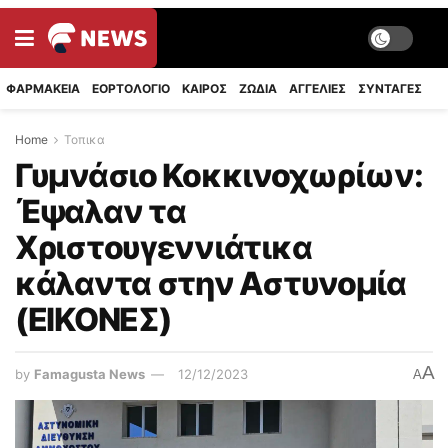
ΦΑΡΜΑΚΕΙΑ
ΕΟΡΤΟΛΟΓΙΟ
ΚΑΙΡΟΣ
ΖΩΔΙΑ
ΑΓΓΕΛΙΕΣ
ΣΥΝΤΑΓΈΣ
Home
Τοπικα
Γυμνάσιο Κοκκινοχωρίων:
Έψαλαν τα
Χριστουγεννιάτικα
κάλαντα στην Αστυνομία
(ΕΙΚΟΝΕΣ)
A
by
Famagusta News
12/12/2023
A