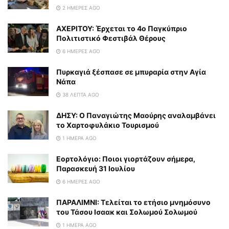
2 ΗΜΈΡΕΣ AGO
ΑΧΕΡΙΤΟΥ: Έρχεται το 4ο Παγκύπριο
Πολιτιστικό Φεστιβάλ Θέρους
6 ΗΜΈΡΕΣ AGO
Πυρκαγιά ξέσπασε σε μπυραρία στην Αγία
Νάπα
38 ΛΕΠΤΆ AGO
ΔΗΣΥ: Ο Παναγιώτης Μαούρης αναλαμβάνει
το Χαρτοφυλάκιο Τουρισμού
1 ΗΜΈΡΑ AGO
Εορτολόγιο: Ποιοι γιορτάζουν σήμερα,
Παρασκευή 31 Ιουλίου
6 ΗΜΈΡΕΣ AGO
ΠΑΡΑΛΙΜΝΙ: Τελείται το ετήσιο μνημόσυνο
του Τάσου Ισαακ και Σολωμού Σολωμού
1 ΗΜΈΡΑ AGO