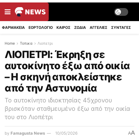
ΦΑΡΜΑΚΕΙΑ
ΕΟΡΤΟΛΟΓΙΟ
ΚΑΙΡΟΣ
ΖΩΔΙΑ
ΑΓΓΕΛΙΕΣ
ΣΥΝΤΑΓΈΣ
Home
Τοπικα
Λιοπετρι
ΛΙΟΠΕΤΡΙ: Έκρηξη σε
αυτοκίνητο έξω από οικία
– Η σκηνή αποκλείστηκε
από την Αστυνομία
Το αυτοκίνητο ιδιοκτησίας 45χρονου
βρισκόταν σταθμευμένο έξω από την οικία
του στο Λιοπέτρι
A
by
Famagusta News
10/05/2026
A