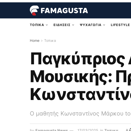
ΤΟΠΙΚΑ
ΕΙΔΗΣΕΙΣ
ΨΥΧΑΓΩΓΙΑ
LIFESTYLE
Home
Τοπικα
Παγκύπριος 
Μουσικής: Π
Κωνσταντίν
O μαθητής Κωνσταντίνος Μάρκου tο
by
Famagusta News
17/03/2025
in
Τοπικα
A