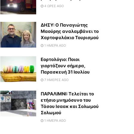
4 ΏΡΕΣ AGO
ΔΗΣΥ: Ο Παναγιώτης
Μαούρης αναλαμβάνει το
Χαρτοφυλάκιο Τουρισμού
1 ΗΜΈΡΑ AGO
Εορτολόγιο: Ποιοι
γιορτάζουν σήμερα,
Παρασκευή 31 Ιουλίου
7 ΗΜΈΡΕΣ AGO
ΠΑΡΑΛΙΜΝΙ: Τελείται το
ετήσιο μνημόσυνο του
Τάσου Ισαακ και Σολωμού
Σολωμού
1 ΗΜΈΡΑ AGO