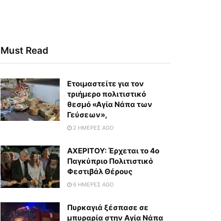
Must Read
Eτοιμαστείτε για τον
τριήμερο πολιτιστικό
θεσμό «Αγία Νάπα των
Γεύσεων»,
2 ΗΜΈΡΕΣ AGO
ΑΧΕΡΙΤΟΥ: Έρχεται το 4ο
Παγκύπριο Πολιτιστικό
Φεστιβάλ Θέρους
6 ΗΜΈΡΕΣ AGO
Πυρκαγιά ξέσπασε σε
μπυραρία στην Αγία Νάπα