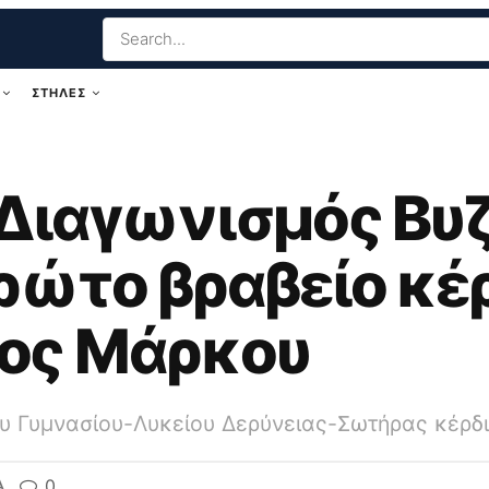
ΣΤΗΛΕΣ
Διαγωνισμός Βυ
ρώτο βραβείο κέρ
ος Μάρκου
υ Γυμνασίου-Λυκείου Δερύνειας-Σωτήρας κέρδι
A
0