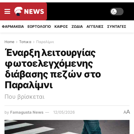
ΦΑΡΜΑΚΕΙΑ
ΕΟΡΤΟΛΟΓΙΟ
ΚΑΙΡΟΣ
ΖΩΔΙΑ
ΑΓΓΕΛΙΕΣ
ΣΥΝΤΑΓΈΣ
Home
Τοπικα
Παραλίμνι
Έναρξη λειτουργίας
φωτοελεγχόμενης
διάβασης πεζών στο
Παραλίμνι
Που βρίσκεται
A
by
Famagusta News
12/05/2026
A