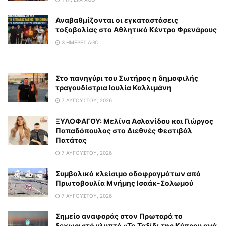
Αναβαθμίζονται οι εγκαταστάσεις
τοξοβολίας στο Αθλητικό Κέντρο Φρενάρους
3 ΗΜΈΡΕΣ AGO
Στο πανηγύρι του Σωτήρος η δημοφιλής
τραγουδίστρια Ιουλία Καλλιμάνη
7 ΑΥΓΟΎΣΤΟΥ, 2026
ΞΥΛΟΦΑΓΟΥ: Μελίνα Ασλανίδου και Γιώργος
Παπαδόπουλος στο Διεθνές Φεστιβάλ
Πατάτας
7 ΑΥΓΟΎΣΤΟΥ, 2026
Συμβολικό κλείσιμο οδοφραγμάτων από
Πρωτοβουλία Μνήμης Ισαάκ-Σολωμού
7 ΑΥΓΟΎΣΤΟΥ, 2026
Σημείο αναφοράς στον Πρωταρά το
ξεχωριστό γλυπτό «Το Ταξίδι της Κύπρου ανά