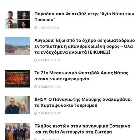
Παραδοσιακό Φεστιβάλ στην “Αγία Νάπα των
Γεύσεων”
1 ΗΜΈΡΑ AGO
Αυγόρου: Έξω από το όχημα σε χωματόδρομο
εντοπίστηκε η απανθρακωμένη σορός – Όλα
τα ενδεχόμενα ανοικτά (ΕΙΚΟΝΕΣ)
6 ΗΜΈΡΕΣ AGO
To 21ο Μεσαιωνικό Φεστιβάλ Αγίας Νάπας
ανακοίνωσε ημερομηνία
3 ΗΜΈΡΕΣ AGO
ΔΗΣΥ: Ο Παναγιώτης Μαούρης αναλαμβάνει
το Χαρτοφυλάκιο Τουρισμού
2 ΗΜΈΡΕΣ AGO
Πλήθος πιστών στον πανηγυρικό Εσπερινό
και τη Θεία Λειτουργία στη Σωτήρα
1 ΗΜΈΡΑ AGO