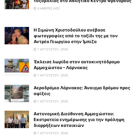
τοξοβολίας στο Αθλητικό Κέντρο Φρενάρους
4 ΗΜΈΡΕΣ AGO
Η Σιμώνη Χριστοδούλου ανέβασε
φωτογραφίες από το ταξίδι της με τον
Αντρέα Γεωργίου στην Ίμπιζα
7 ΑΥΓΟΎΣΤΟΥ, 2026
Έκλεισε λωρίδα στον αυτοκινητόδρομο
Αμμοχώστου – Λάρνακας
7 ΑΥΓΟΎΣΤΟΥ, 2026
Αεροδρόμιο Λάρνακας: Άνοιγμα δρόμου προς
αφίξεις
7 ΑΥΓΟΎΣΤΟΥ, 2026
Αστυνομική Διεύθυνση Αμμοχώστου:
Εκστρατεία ενημέρωσης για την πρόληψη
διαρρήξεων κατοικιών
7 ΑΥΓΟΎΣΤΟΥ, 2026