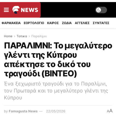
ΦΑΡΜΑΚΕΙΑ
ΕΟΡΤΟΛΟΓΙΟ
ΚΑΙΡΟΣ
ΖΩΔΙΑ
ΑΓΓΕΛΙΕΣ
ΣΥΝΤΑΓΈΣ
Home
Τοπικα
Παραλίμνι
ΠΑΡΑΛΙΜΝΙ: Το μεγαλύτερο
γλέντι της Κύπρου
απέκτησε το δικό του
τραγούδι (ΒΙΝΤΕΟ)
Ένα ξεχωριστό τραγούδι για το Παραλίμνι,
τον Πρωταρά και το μεγαλύτερο γλέντι της
Κύπρου
A
by
Famagusta News
22/05/2026
A