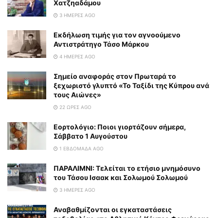
Χατζηαδάμου
3 ΗΜΈΡΕΣ AGO
Εκδήλωση τιμής για τον αγνοούμενο
Αντιστράτηγο Τάσο Μάρκου
4 ΗΜΈΡΕΣ AGO
Σημείο αναφοράς στον Πρωταρά το
ξεχωριστό γλυπτό «Το Ταξίδι της Κύπρου ανά
τους Αιώνες»
22 ΏΡΕΣ AGO
Εορτολόγιο: Ποιοι γιορτάζουν σήμερα,
Σάββατο 1 Αυγούστου
1 ΕΒΔΟΜΆΔΑ AGO
ΠΑΡΑΛΙΜΝΙ: Τελείται το ετήσιο μνημόσυνο
του Τάσου Ισαακ και Σολωμού Σολωμού
3 ΗΜΈΡΕΣ AGO
Αναβαθμίζονται οι εγκαταστάσεις