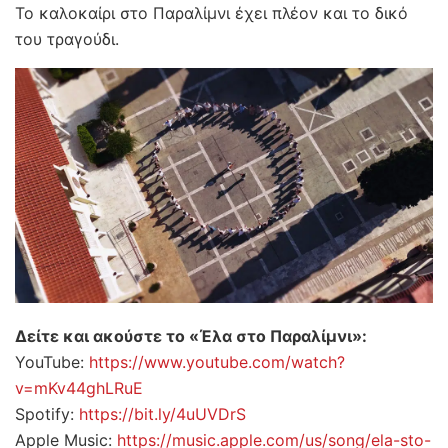
Το καλοκαίρι στο Παραλίμνι έχει πλέον και το δικό
του τραγούδι.
Δείτε και ακούστε το «Έλα στο Παραλίμνι»:
YouTube:
https://www.youtube.com/watch?
v=mKv44ghLRuE
Spotify:
https://bit.ly/4uUVDrS
Apple Music:
https://music.apple.com/us/song/ela-sto-