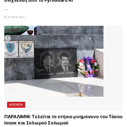
ανίχνευση από το PyroGuard AI
...
4 ΏΡΕΣ AGO
AGENDA
ΠΑΡΑΛΙΜΝΙ: Τελείται το ετήσιο μνημόσυνο του Τάσου
Ισαακ και Σολωμού Σολωμού