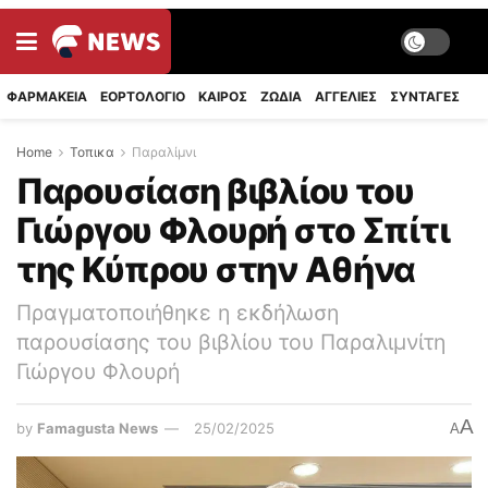
ΦΑΡΜΑΚΕΙΑ
ΕΟΡΤΟΛΟΓΙΟ
ΚΑΙΡΟΣ
ΖΩΔΙΑ
ΑΓΓΕΛΙΕΣ
ΣΥΝΤΑΓΈΣ
Home
Τοπικα
Παραλίμνι
Παρουσίαση βιβλίου του
Γιώργου Φλουρή στο Σπίτι
της Κύπρου στην Αθήνα
Πραγματοποιήθηκε η εκδήλωση
παρουσίασης του βιβλίου του Παραλιμνίτη
Γιώργου Φλουρή
A
by
Famagusta News
25/02/2025
A