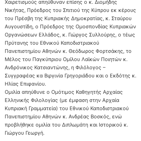
Χαιρετισμούς απηύθυναν επίσης ο κ. Διομήδης
Νικήτας, Πρόεδρος του Σπιτιού της Κύπρου εκ κέρους
του Πρέσβη της Κυπριακής Δημοκρατίας, κ. Σταύρου
Αυγουστίδη, ο Πρόεδρος της Ομοσπονδίας Κυπριακών
Οργανώσεων Ελλάδος, κ. Γιώργος Συλλούρης, ο τέως
Πρύτανης του Εθνικού Καποδιστριακού
Πανεπιστημίου Αθηνών κ. Θεόδωρος Φορτσάκης, το
Μέλος του Παγκύπριου Ομίλου Λαϊκών Ποιητών κ.
Ανδρόνικος Κατσιαντώνης, η Φιλόλογος –
Συγγραφέας κα Βιργινία Γρηγοριάδου και ο Εκδότης κ.
Ηλίας Επιφανίου.
Ομιλία απηύθυνε ο Ομότιμος Καθηγητής Αρχαίας
Ελληνικής Φιλολογίας (με έμφαση στην Αρχαία
Κυπριακή Γραμματεία) του Εθνικού Καποδιστριακού
Πανεπιστημίου Αθηνών κ. Ανδρέας Βοσκός, ενώ
προβλήθηκε ομιλία του Διπλωμάτη και Ιστορικού κ.
Γιώργου Γεωργή.