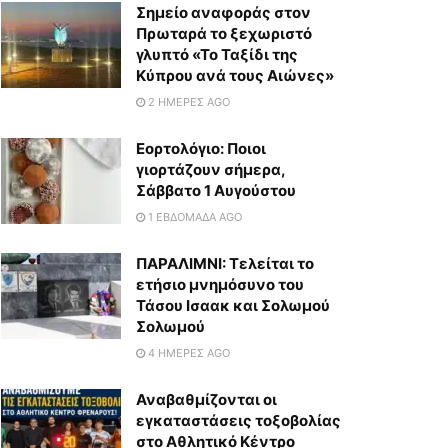
Σημείο αναφοράς στον
Πρωταρά το ξεχωριστό
γλυπτό «Το Ταξίδι της
Κύπρου ανά τους Αιώνες»
2 ΗΜΈΡΕΣ AGO
Εορτολόγιο: Ποιοι
γιορτάζουν σήμερα,
Σάββατο 1 Αυγούστου
1 ΕΒΔΟΜΆΔΑ AGO
ΠΑΡΑΛΙΜΝΙ: Τελείται το
ετήσιο μνημόσυνο του
Τάσου Ισαακ και Σολωμού
Σολωμού
4 ΗΜΈΡΕΣ AGO
Αναβαθμίζονται οι
εγκαταστάσεις τοξοβολίας
στο Αθλητικό Κέντρο