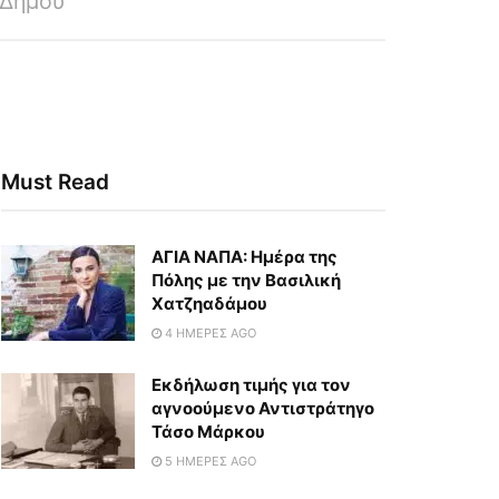
 Δήμου
Must Read
ΑΓΙΑ ΝΑΠΑ: Ημέρα της
Πόλης με την Βασιλική
Χατζηαδάμου
4 ΗΜΈΡΕΣ AGO
Εκδήλωση τιμής για τον
αγνοούμενο Αντιστράτηγο
Τάσο Μάρκου
5 ΗΜΈΡΕΣ AGO