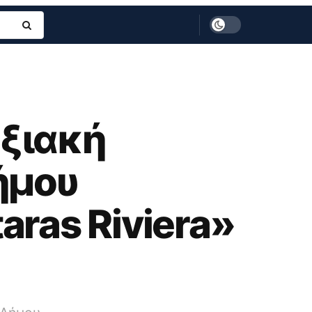
ξιακή
ήμου
ras Riviera»