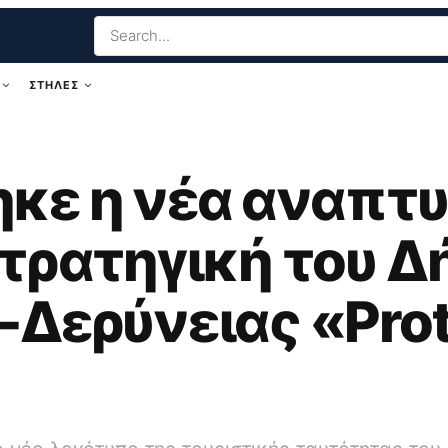
ΣΤΗΛΕΣ
κε η νέα αναπτυ
στρατηγική του Δ
Δερύνειας «Prota