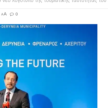
 νέο λογότυπο της τουριστικής ταυτότητας του
A
0
A