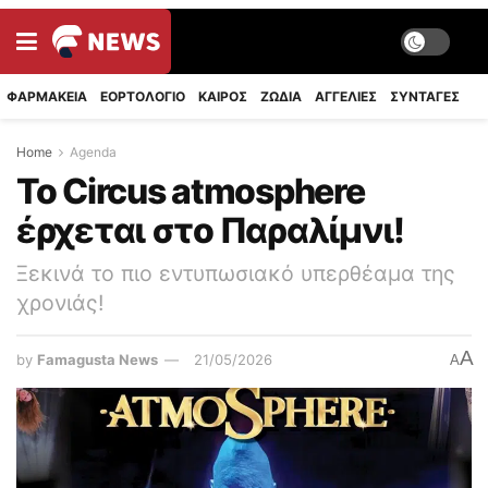
ΦΑΡΜΑΚΕΙΑ
ΕΟΡΤΟΛΟΓΙΟ
ΚΑΙΡΟΣ
ΖΩΔΙΑ
ΑΓΓΕΛΙΕΣ
ΣΥΝΤΑΓΈΣ
Home
Agenda
Το Circus atmosphere
έρχεται στο Παραλίμνι!
Ξεκινά το πιο εντυπωσιακό υπερθέαμα της
χρονιάς!
A
by
Famagusta News
21/05/2026
A