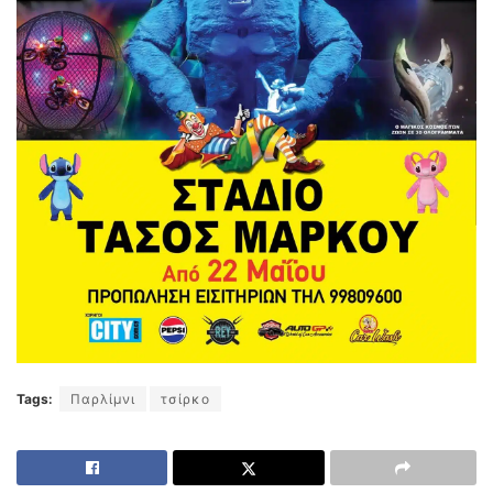
Tags:
Παρλίμνι
τσίρκο