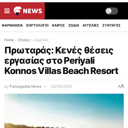
ΦΑΡΜΑΚΕΙΑ
ΕΟΡΤΟΛΟΓΙΟ
ΚΑΙΡΟΣ
ΖΩΔΙΑ
ΑΓΓΕΛΙΕΣ
ΣΥΝΤΑΓΈΣ
Home
Στηλες
Αγγελίες
Πρωταράς: Κενές θέσεις
εργασίας στο Periyali
Konnos Villas Beach Resort
A
by
Famagusta News
26/05/2023
A