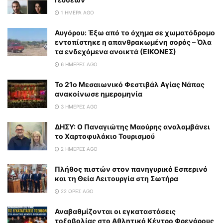
1 ΗΜΈΡΑ AGO
Αυγόρου: Έξω από το όχημα σε χωματόδρομο
εντοπίστηκε η απανθρακωμένη σορός – Όλα
τα ενδεχόμενα ανοικτά (ΕΙΚΟΝΕΣ)
6 ΗΜΈΡΕΣ AGO
To 21ο Μεσαιωνικό Φεστιβάλ Αγίας Νάπας
ανακοίνωσε ημερομηνία
3 ΗΜΈΡΕΣ AGO
ΔΗΣΥ: Ο Παναγιώτης Μαούρης αναλαμβάνει
το Χαρτοφυλάκιο Τουρισμού
2 ΗΜΈΡΕΣ AGO
Πλήθος πιστών στον πανηγυρικό Εσπερινό
και τη Θεία Λειτουργία στη Σωτήρα
22 ΏΡΕΣ AGO
Αναβαθμίζονται οι εγκαταστάσεις
τοξοβολίας στο Αθλητικό Κέντρο Φρενάρους