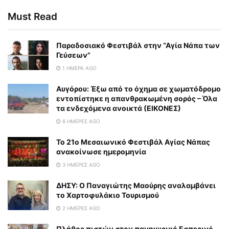
Must Read
Παραδοσιακό Φεστιβάλ στην “Αγία Νάπα των
Γεύσεων”
1 ΗΜΈΡΑ AGO
Αυγόρου: Έξω από το όχημα σε χωματόδρομο
εντοπίστηκε η απανθρακωμένη σορός – Όλα
τα ενδεχόμενα ανοικτά (ΕΙΚΟΝΕΣ)
6 ΗΜΈΡΕΣ AGO
To 21ο Μεσαιωνικό Φεστιβάλ Αγίας Νάπας
ανακοίνωσε ημερομηνία
3 ΗΜΈΡΕΣ AGO
ΔΗΣΥ: Ο Παναγιώτης Μαούρης αναλαμβάνει
το Χαρτοφυλάκιο Τουρισμού
2 ΗΜΈΡΕΣ AGO
Πλήθος πιστών στον πανηγυρικό Εσπερινό