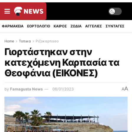
ΦΑΡΜΑΚΕΙΑ
ΕΟΡΤΟΛΟΓΙΟ
ΚΑΙΡΟΣ
ΖΩΔΙΑ
ΑΓΓΕΛΙΕΣ
ΣΥΝΤΑΓΈΣ
Home
Τοπικα
Ριζοκαρπασο
Γιορτάστηκαν στην
κατεχόμενη Καρπασία τα
Θεοφάνια (ΕΙΚΟΝΕΣ)
A
by
Famagusta News
06/01/2023
A