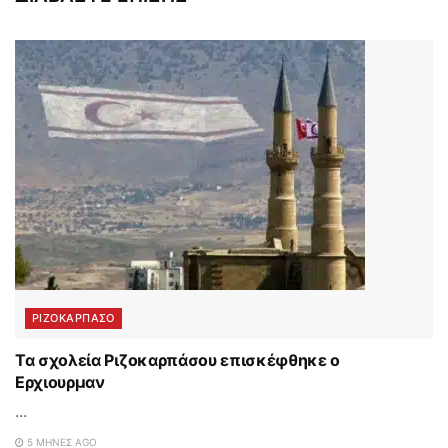
ΡΙΖΟΚΑΡΠΑΣΟ
Τα σχολεία Ριζοκαρπάσου επισκέφθηκε ο
Ερχιουρμαν
...
5 ΜΉΝΕΣ AGO