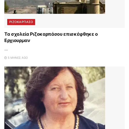
ΡΙΖΟΚΑΡΠΑΣΟ
Τα σχολεία Ριζοκαρπάσου επισκέφθηκε ο
Ερχιουρμαν
...
5 ΜΉΝΕΣ AGO