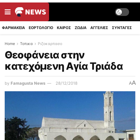
ΦΑΡΜΑΚΕΙΑ
ΕΟΡΤΟΛΟΓΙΟ
ΚΑΙΡΟΣ
ΖΩΔΙΑ
ΑΓΓΕΛΙΕΣ
ΣΥΝΤΑΓΈΣ
Home
Τοπικα
Ριζοκαρπασο
Θεοφάνεια στην
κατεχόμενη Αγία Τριάδα
A
by
Famagusta News
28/12/2018
A