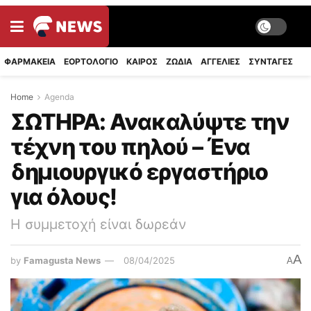
ΦΑΡΜΑΚΕΙΑ
ΕΟΡΤΟΛΟΓΙΟ
ΚΑΙΡΟΣ
ΖΩΔΙΑ
ΑΓΓΕΛΙΕΣ
ΣΥΝΤΑΓΈΣ
Home
Agenda
ΣΩΤΗΡΑ: Ανακαλύψτε την
τέχνη του πηλού – Ένα
δημιουργικό εργαστήριο
για όλους!
Η συμμετοχή είναι δωρεάν
A
by
Famagusta News
08/04/2025
A