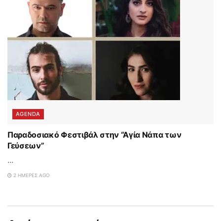
AGENDA
Παραδοσιακό Φεστιβάλ στην “Αγία Νάπα των
Γεύσεων”
...
2 ΗΜΈΡΕΣ AGO