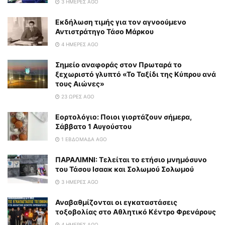
3 ΗΜΈΡΕΣ AGO
Εκδήλωση τιμής για τον αγνοούμενο
Αντιστράτηγο Τάσο Μάρκου
4 ΗΜΈΡΕΣ AGO
Σημείο αναφοράς στον Πρωταρά το
ξεχωριστό γλυπτό «Το Ταξίδι της Κύπρου ανά
τους Αιώνες»
23 ΏΡΕΣ AGO
Εορτολόγιο: Ποιοι γιορτάζουν σήμερα,
Σάββατο 1 Αυγούστου
1 ΕΒΔΟΜΆΔΑ AGO
ΠΑΡΑΛΙΜΝΙ: Τελείται το ετήσιο μνημόσυνο
του Τάσου Ισαακ και Σολωμού Σολωμού
3 ΗΜΈΡΕΣ AGO
Αναβαθμίζονται οι εγκαταστάσεις
τοξοβολίας στο Αθλητικό Κέντρο Φρενάρους
4 ΗΜΈΡΕΣ AGO