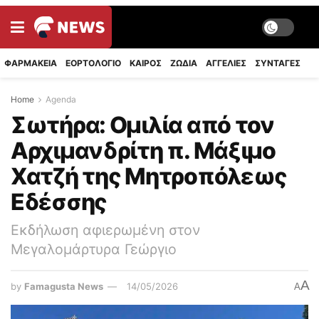
ΦΑΡΜΑΚΕΙΑ
ΕΟΡΤΟΛΟΓΙΟ
ΚΑΙΡΟΣ
ΖΩΔΙΑ
ΑΓΓΕΛΙΕΣ
ΣΥΝΤΑΓΈΣ
Home
Agenda
Σωτήρα: Ομιλία από τον
Αρχιμανδρίτη π. Μάξιμο
Χατζή της Μητροπόλεως
Εδέσσης
Εκδήλωση αφιερωμένη στον
Μεγαλομάρτυρα Γεώργιο
A
by
Famagusta News
14/05/2026
A