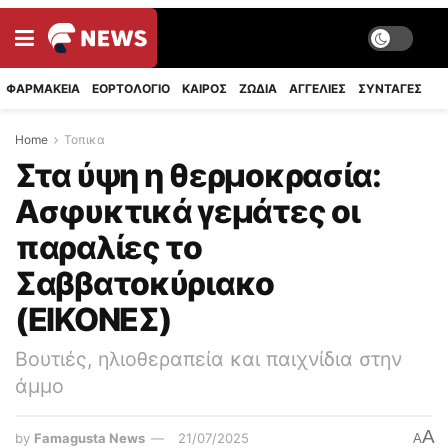
ΦΑΡΜΑΚΕΙΑ
ΕΟΡΤΟΛΟΓΙΟ
ΚΑΙΡΟΣ
ΖΩΔΙΑ
ΑΓΓΕΛΙΕΣ
ΣΥΝΤΑΓΈΣ
Home
Τοπικα
Στα ύψη η θερμοκρασία:
Ασφυκτικά γεμάτες οι
παραλίες το
Σαββατοκύριακο
(ΕΙΚΟΝΕΣ)
Βουτιές, ηλιοθεραπεία και παιχνίδια στην
άμμο
A
by
Famagusta News
21/07/2025
A