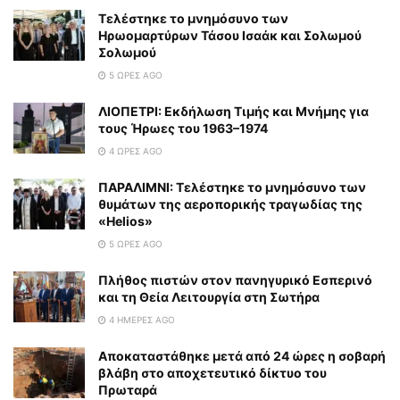
Τελέστηκε το μνημόσυνο των
Ηρωομαρτύρων Τάσου Ισαάκ και Σολωμού
Σολωμού
5 ΏΡΕΣ AGO
ΛΙΟΠΕΤΡΙ: Εκδήλωση Τιμής και Μνήμης για
τους Ήρωες του 1963–1974
4 ΏΡΕΣ AGO
ΠΑΡΑΛΙΜΝΙ: Τελέστηκε το μνημόσυνο των
θυμάτων της αεροπορικής τραγωδίας της
«Helios»
5 ΏΡΕΣ AGO
Πλήθος πιστών στον πανηγυρικό Εσπερινό
και τη Θεία Λειτουργία στη Σωτήρα
4 ΗΜΈΡΕΣ AGO
Αποκαταστάθηκε μετά από 24 ώρες η σοβαρή
βλάβη στο αποχετευτικό δίκτυο του
Πρωταρά