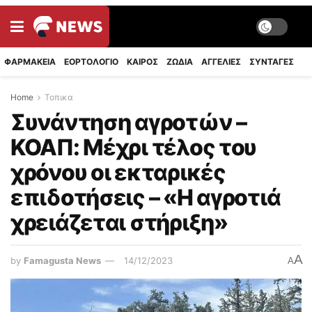
ΦΑΡΜΑΚΕΙΑ
ΕΟΡΤΟΛΟΓΙΟ
ΚΑΙΡΟΣ
ΖΩΔΙΑ
ΑΓΓΕΛΙΕΣ
ΣΥΝΤΑΓΈΣ
Home
Τοπικα
Συνάντηση αγροτών –
ΚΟΑΠ: Μέχρι τέλος του
χρόνου οι εκταρικές
επιδοτήσεις – «Η αγροτιά
χρειάζεται στήριξη»
A
by
Famagusta News
14/12/2023
A