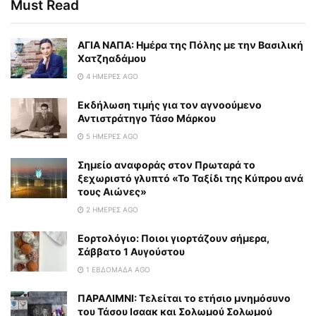
Must Read
ΑΓΙΑ ΝΑΠΑ: Ημέρα της Πόλης με την Βασιλική
Χατζηαδάμου
4 ΗΜΈΡΕΣ AGO
Εκδήλωση τιμής για τον αγνοούμενο
Αντιστράτηγο Τάσο Μάρκου
5 ΗΜΈΡΕΣ AGO
Σημείο αναφοράς στον Πρωταρά το
ξεχωριστό γλυπτό «Το Ταξίδι της Κύπρου ανά
τους Αιώνες»
2 ΗΜΈΡΕΣ AGO
Εορτολόγιο: Ποιοι γιορτάζουν σήμερα,
Σάββατο 1 Αυγούστου
1 ΕΒΔΟΜΆΔΑ AGO
ΠΑΡΑΛΙΜΝΙ: Τελείται το ετήσιο μνημόσυνο
του Τάσου Ισαακ και Σολωμού Σολωμού