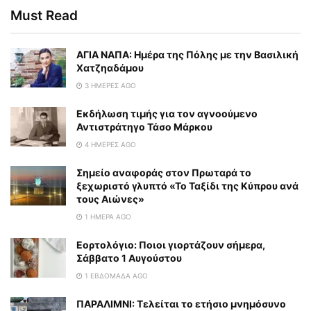
Must Read
ΑΓΙΑ ΝΑΠΑ: Ημέρα της Πόλης με την Βασιλική
Χατζηαδάμου
3 ΗΜΈΡΕΣ AGO
Εκδήλωση τιμής για τον αγνοούμενο
Αντιστράτηγο Τάσο Μάρκου
4 ΗΜΈΡΕΣ AGO
Σημείο αναφοράς στον Πρωταρά το
ξεχωριστό γλυπτό «Το Ταξίδι της Κύπρου ανά
τους Αιώνες»
1 ΗΜΈΡΑ AGO
Εορτολόγιο: Ποιοι γιορτάζουν σήμερα,
Σάββατο 1 Αυγούστου
1 ΕΒΔΟΜΆΔΑ AGO
ΠΑΡΑΛΙΜΝΙ: Τελείται το ετήσιο μνημόσυνο