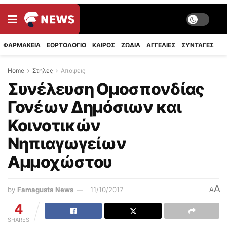
ΦΑΡΜΑΚΕΙΑ
ΕΟΡΤΟΛΟΓΙΟ
ΚΑΙΡΟΣ
ΖΩΔΙΑ
ΑΓΓΕΛΙΕΣ
ΣΥΝΤΑΓΈΣ
Home
Στηλες
Αποψεις
Συνέλευση Ομοσπονδίας
Γονέων Δημόσιων και
Κοινοτικών
Νηπιαγωγείων
Αμμοχώστου
A
by
Famagusta News
11/10/2017
A
4
SHARES