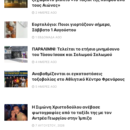
τους Αιώνες»
2 ΗΜΈΡΕΣ AGO
Εορτολόγιο: Ποιοι γιορτάζουν σήμερα,
Σάββατο 1 Αυγούστου
1 ΕΒΔΟΜΆΔΑ AGO
ΠΑΡΑΛΙΜΝΙ: Τελείται το ετήσιο μνημόσυνο
του Τάσου Ισαακ και Σολωμού Σολωμού
4 ΗΜΈΡΕΣ AGO
Αναβαθμίζονται οι εγκαταστάσεις
τοξοβολίας στο Αθλητικό Κέντρο Φρενάρους
5 ΗΜΈΡΕΣ AGO
Η Σιμώνη Χριστοδούλου ανέβασε
φωτογραφίες από το ταξίδι της με τον
Αντρέα Γεωργίου στην Ίμπιζα
7 ΑΥΓΟΎΣΤΟΥ, 2026