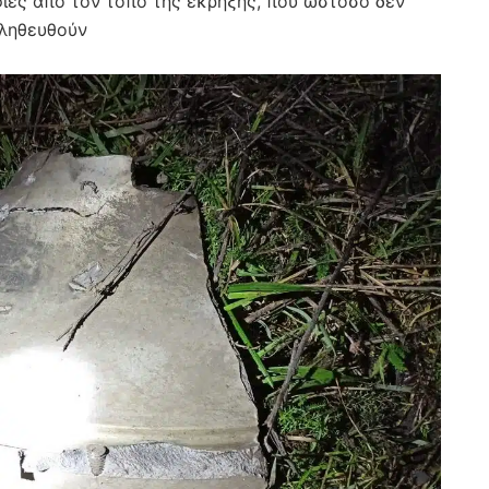
φίες από τον τόπο της έκρηξης, που ωστόσο δεν
αληθευθούν