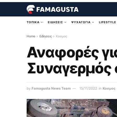
ΤΟΠΙΚΑ
ΕΙΔΗΣΕΙΣ
ΨΥΧΑΓΩΓΙΑ
LIFESTYLE
Home
Ειδησεις
Κοσμος
Αναφορές γι
Συναγερμός 
by
Famagusta News Team
15/11/2022
in
Κοσμος