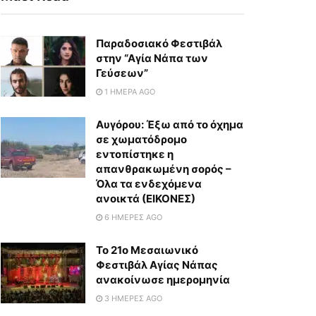
Παραδοσιακό Φεστιβάλ
στην “Αγία Νάπα των
Γεύσεων”
1 ΗΜΈΡΑ AGO
Αυγόρου: Έξω από το όχημα
σε χωματόδρομο
εντοπίστηκε η
απανθρακωμένη σορός –
Όλα τα ενδεχόμενα
ανοικτά (ΕΙΚΟΝΕΣ)
6 ΗΜΈΡΕΣ AGO
To 21ο Μεσαιωνικό
Φεστιβάλ Αγίας Νάπας
ανακοίνωσε ημερομηνία
3 ΗΜΈΡΕΣ AGO