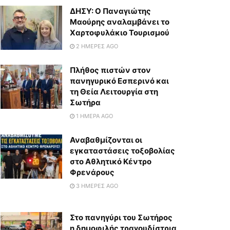
ΔΗΣΥ: Ο Παναγιώτης
Μαούρης αναλαμβάνει το
Χαρτοφυλάκιο Τουρισμού
2 ΗΜΈΡΕΣ AGO
Πλήθος πιστών στον
πανηγυρικό Εσπερινό και
τη Θεία Λειτουργία στη
Σωτήρα
1 ΗΜΈΡΑ AGO
Αναβαθμίζονται οι
εγκαταστάσεις τοξοβολίας
στο Αθλητικό Κέντρο
Φρενάρους
3 ΗΜΈΡΕΣ AGO
Στο πανηγύρι του Σωτήρος
η δημοφιλής τραγουδίστρια