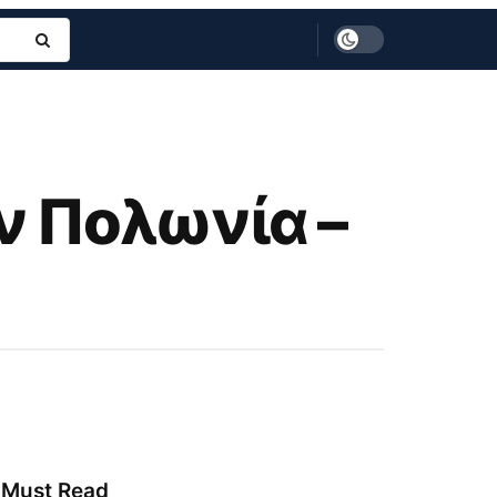
ν Πολωνία –
Must Read