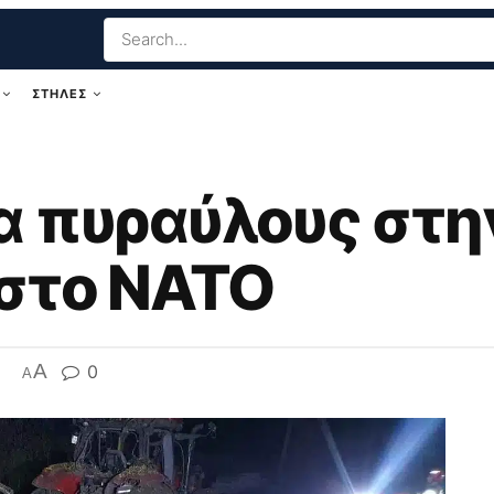
ΣΤΗΛΕΣ
α πυραύλους στη
στο ΝΑΤΟ
A
0
A