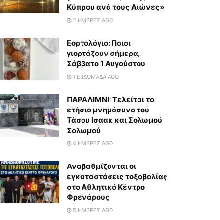
Κύπρου ανά τους Αιώνες»
2 ΗΜΈΡΕΣ AGO
Εορτολόγιο: Ποιοι
γιορτάζουν σήμερα,
Σάββατο 1 Αυγούστου
1 ΕΒΔΟΜΆΔΑ AGO
ΠΑΡΑΛΙΜΝΙ: Τελείται το
ετήσιο μνημόσυνο του
Τάσου Ισαακ και Σολωμού
Σολωμού
4 ΗΜΈΡΕΣ AGO
Αναβαθμίζονται οι
εγκαταστάσεις τοξοβολίας
στο Αθλητικό Κέντρο
Φρενάρους
5 ΗΜΈΡΕΣ AGO