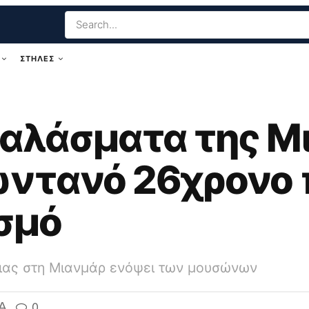
ΣΤΗΛΕΣ
χαλάσματα της Μ
ντανό 26χρονο 
ισμό
ιας στη Μιανμάρ ενόψει των μουσώνων
A
0