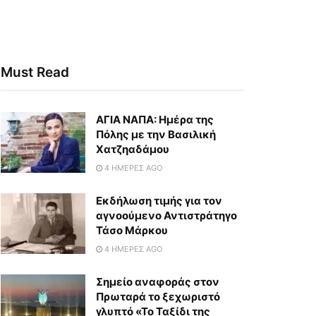
Must Read
ΑΓΙΑ ΝΑΠΑ: Ημέρα της
Πόλης με την Βασιλική
Χατζηαδάμου
4 ΗΜΈΡΕΣ AGO
Εκδήλωση τιμής για τον
αγνοούμενο Αντιστράτηγο
Τάσο Μάρκου
4 ΗΜΈΡΕΣ AGO
Σημείο αναφοράς στον
Πρωταρά το ξεχωριστό
γλυπτό «Το Ταξίδι της