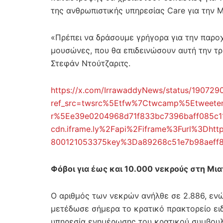
της ανθρωπιστικής υπηρεσίας Care για την 
«Πρέπει να δράσουμε γρήγορα για την παροχ
μουσώνες, που θα επιδεινώσουν αυτή την τ
Στεφάν Ντούτζαριτς.
https://x.com/IrrawaddyNews/status/19072
ref_src=twsrc%5Etfw%7Ctwcamp%5Etweet
r%5Ee39e0204968d71f833bc7396baff085c1
cdn.iframe.ly%2Fapi%2Fiframe%3Furl%3Dht
800121053375key%3Da89268c51e7b98aeff
Φόβοι για έως και 10.000 νεκρούς στη Μι
Ο αριθμός των νεκρών ανήλθε σε 2.886, ενώ 
μετέδωσε σήμερα το κρατικό πρακτορείο ει
υπηρεσία ενημέρωσης του κρατικού συμβουλ