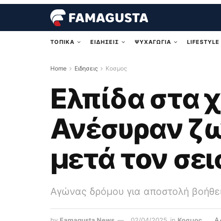
ΤΟΠΙΚΑ
ΕΙΔΗΣΕΙΣ
ΨΥΧΑΓΩΓΙΑ
LIFESTYLE
Home
Ειδησεις
Κοσμος
Ελπίδα στα 
Ανέσυραν ζω
μετά τον σε
Αγώνας δρόμου για αποστολή βοήθε
by
Famagusta News
02/04/2025
in
Κοσμος
A