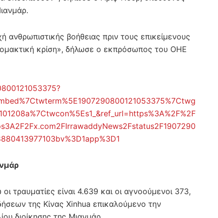
Μιανμάρ.
ή ανθρωπιστικής βοήθειας πριν τους επικείμενους
ρομακτική κρίση», δήλωσε ο εκπρόσωπος του ΟΗΕ
90800121053375?
embed%7Ctwterm%5E1907290800121053375%7Ctwg
101208a%7Ctwcon%5Es1_&ref_url=https%3A%2F%2F
tps3A2F2Fx.com2FIrrawaddyNews2Fstatus2F1907290
8880413977103bv%3D1app%3D1
ανμάρ
οι τραυματίες είναι 4.639 και οι αγνοούμενοι 373,
δήσεων της Κίνας Xinhua επικαλούμενο την
ίου διοίκησης της Μιανμάρ.