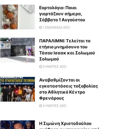
Εορτολόγιο: Ποιοι
γιορτάζουν σήμερα,
Σάββατο 1 Αυγούστου
1 ΕΒΔΟΜΆΔΑ AGO
ΠΑΡΑΛΙΜΝΙ: Τελείται το
ετήσιο μνημόσυνο του
Τάσου Ισαακ και Σολωμού
Σολωμού
3 ΗΜΈΡΕΣ AGO
Αναβαθμίζονται οι
εγκαταστάσεις τοξοβολίας
στο Αθλητικό Κέντρο
Φρενάρους
4 ΗΜΈΡΕΣ AGO
Η Σιμώνη Χριστοδούλου