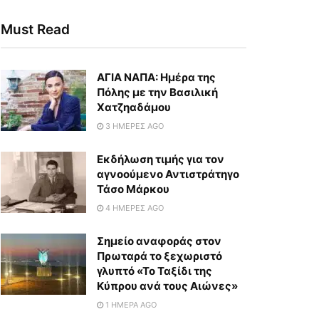
Must Read
ΑΓΙΑ ΝΑΠΑ: Ημέρα της
Πόλης με την Βασιλική
Χατζηαδάμου
3 ΗΜΈΡΕΣ AGO
Εκδήλωση τιμής για τον
αγνοούμενο Αντιστράτηγο
Τάσο Μάρκου
4 ΗΜΈΡΕΣ AGO
Σημείο αναφοράς στον
Πρωταρά το ξεχωριστό
γλυπτό «Το Ταξίδι της
Κύπρου ανά τους Αιώνες»
1 ΗΜΈΡΑ AGO