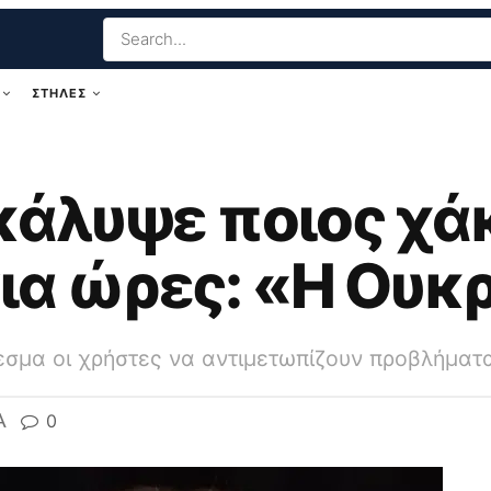
ΣΤΗΛΕΣ
άλυψε ποιος χάκ
για ώρες: «Η Ουκ
εσμα οι χρήστες να αντιμετωπίζουν προβλήματ
A
0