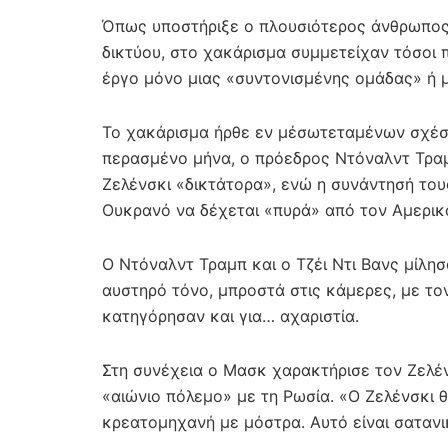
Όπως υποστήριξε ο πλουσιότερος άνθρωπος 
δικτύου, στο χακάρισμα συμμετείχαν τόσοι π
έργο μόνο μιας «συντονισμένης ομάδας» ή 
Το χακάρισμα ήρθε εν μέσωτεταμένων σχέσε
περασμένο μήνα, ο πρόεδρος Ντόναλντ Τρα
Ζελένσκι «δικτάτορα», ενώ η συνάντησή το
Ουκρανό να δέχεται «πυρά» από τον Αμερικ
Ο Ντόναλντ Τραμπ και ο Τζέι Ντι Βανς μίλησ
αυστηρό τόνο, μπροστά στις κάμερες, με τον
κατηγόρησαν και για… αχαριστία.
Στη συνέχεια ο Μασκ χαρακτήρισε τον Ζελέν
«αιώνιο πόλεμο» με τη Ρωσία. «Ο Ζελένσκι θ
κρεατομηχανή με μόστρα. Αυτό είναι σατανι