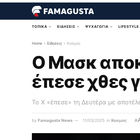
ΤΟΠΙΚΑ
ΕΙΔΗΣΕΙΣ
ΨΥΧΑΓΩΓΙΑ
LIFESTYLE
Home
Ειδησεις
Κοσμος
Ο Μασκ αποκ
έπεσε χθες 
Το X «έπεσε» τη Δευτέρα με αποτέλ
by
Famagusta News
11/03/2025
in
Κοσμος
A