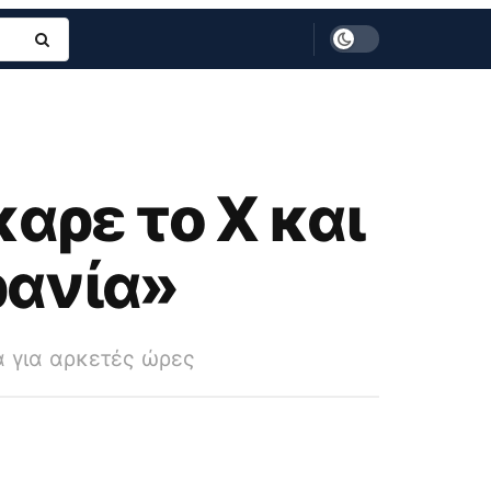
αρε το X και
ρανία»
α για αρκετές ώρες