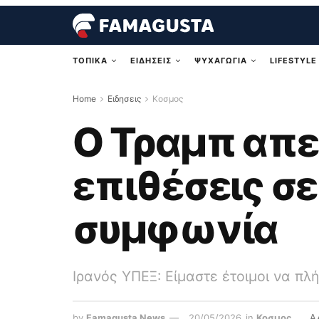
ΤΟΠΙΚΑ
ΕΙΔΗΣΕΙΣ
ΨΥΧΑΓΩΓΙΑ
LIFESTYLE
Home
Ειδησεις
Κοσμος
Ο Τραμπ απει
επιθέσεις σε
συμφωνία
Ιρανός ΥΠΕΞ: Είμαστε έτοιμοι να π
by
Famagusta News
20/05/2026
in
Κοσμος
A