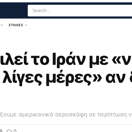
ΣΤΗΛΕΣ
λεί το Ιράν με «
 λίγες μέρες» αν
λήξουμε αμερικανικά αεροσκάφη σε περίπτωση 
A
0