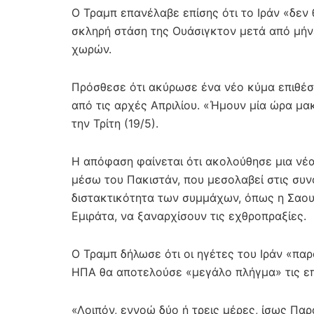
Ο Τραμπ επανέλαβε επίσης ότι το Ιράν «δεν
σκληρή στάση της Ουάσιγκτον μετά από μήν
χωρών.
Πρόσθεσε ότι ακύρωσε ένα νέο κύμα επιθέσε
από τις αρχές Απριλίου. «Ήμουν μία ώρα μ
την Τρίτη (19/5).
Η απόφαση φαίνεται ότι ακολούθησε μια νέ
μέσω του Πακιστάν, που μεσολαβεί στις συν
διστακτικότητα των συμμάχων, όπως η Σαου
Εμιράτα, να ξαναρχίσουν τις εχθροπραξίες.
Ο Τραμπ δήλωσε ότι οι ηγέτες του Ιράν «πα
ΗΠΑ θα αποτελούσε «μεγάλο πλήγμα» τις επ
«Λοιπόν, εννοώ δύο ή τρεις μέρες, ίσως Παρ