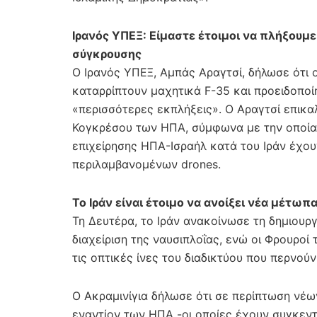
Ιρανός ΥΠΕΞ: Είμαστε έτοιμοι να πλήξουμ
σύγκρουσης
Ο Ιρανός ΥΠΕΞ, Αμπάς Αραγτσί, δήλωσε ότι ο
καταρρίπτουν μαχητικά F-35 και προειδοποί
«περισσότερες εκπλήξεις». Ο Αραγτσί επικ
Κογκρέσου των ΗΠΑ, σύμφωνα με την οποία 
επιχείρησης ΗΠΑ-Ισραήλ κατά του Ιράν έχου
περιλαμβανομένων drones.
Το Ιράν είναι έτοιμο να ανοίξει νέα μέτω
Τη Δευτέρα, το Ιράν ανακοίνωσε τη δημιουργ
διαχείριση της ναυσιπλοΐας, ενώ οι Φρουροί
τις οπτικές ίνες του διαδικτύου που περνούν
Ο Ακραμινίγια δήλωσε ότι σε περίπτωση νέω
εναντίον των ΗΠΑ -οι οποίες έχουν συγκεντ