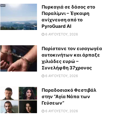
Πυρκαγιά σε δάσος στο
Παραλίμνι – Έγκαιρη
ανίχνευση από το
PyroGuard AI
6 ΑΥΓΟΎΣΤΟΥ, 2026
Παρίστανε τον εισαγωγέα
αυτοκινήτων και άρπαξε
χιλιάδες ευρώ –
Συνελήφθη 37χρονος
6 ΑΥΓΟΎΣΤΟΥ, 2026
Παραδοσιακό Φεστιβάλ
στην “Αγία Νάπα των
Γεύσεων”
6 ΑΥΓΟΎΣΤΟΥ, 2026