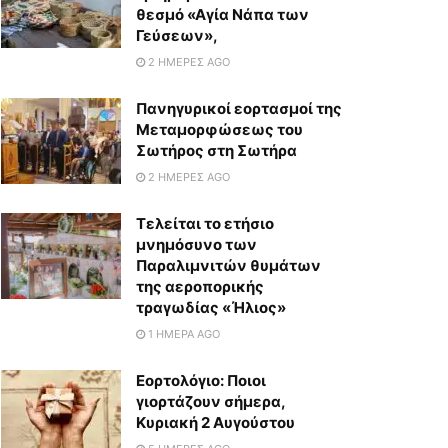
θεσμό «Αγία Νάπα των
Γεύσεων»,
2 ΗΜΈΡΕΣ AGO
Πανηγυρικοί εορτασμοί της
Μεταμορφώσεως του
Σωτήρος στη Σωτήρα
2 ΗΜΈΡΕΣ AGO
Τελείται το ετήσιο
μνημόσυνο των
Παραλιμνιτών θυμάτων
της αεροπορικής
τραγωδίας «Ήλιος»
1 ΗΜΈΡΑ AGO
Εορτολόγιο: Ποιοι
γιορτάζουν σήμερα,
Κυριακή 2 Αυγούστου