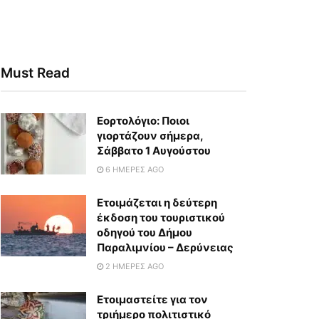
Must Read
Εορτολόγιο: Ποιοι
γιορτάζουν σήμερα,
Σάββατο 1 Αυγούστου
6 ΗΜΈΡΕΣ AGO
Ετοιμάζεται η δεύτερη
έκδοση του τουριστικού
οδηγού του Δήμου
Παραλιμνίου – Δερύνειας
2 ΗΜΈΡΕΣ AGO
Eτοιμαστείτε για τον
τριήμερο πολιτιστικό