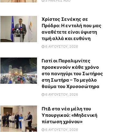
5 ΗΜΈΡΕΣ AGO
Χρίστος Σενέκης σε
Πρόδρο: Η εντολή που μας
αναθέτετε είναι ύψιστη
τιμή αλλά και ευθύνη
6 ΑΥΓΟΎΣΤΟΥ, 2026
Γιατί οι Παραλιμνίτες
προσκυνούν κάθε χρόνο
στο πανηγύρι του Σωτήρος
στη Σωτήρα – Το μεγάλο
θαύμα του Χρυσοσώτηρα
6 ΑΥΓΟΎΣΤΟΥ, 2026
ΠτΔ στα νέα μέλη του
Υπουργικού: «Μηδενική
πίστωση χρόνου»
6 ΑΥΓΟΎΣΤΟΥ, 2026