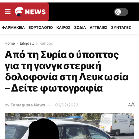
ΦΑΡΜΑΚΕΙΑ
ΕΟΡΤΟΛΟΓΙΟ
ΚΑΙΡΟΣ
ΖΩΔΙΑ
ΑΓΓΕΛΙΕΣ
ΣΥΝΤΑΓΈΣ
Home
Ειδησεις
Κυπρος
Από τη Συρία ο ύποπτος
για τη γανγκστερική
δολοφονία στη Λευκωσία
– Δείτε φωτογραφία
A
by
Famagusta News
06/02/2023
A