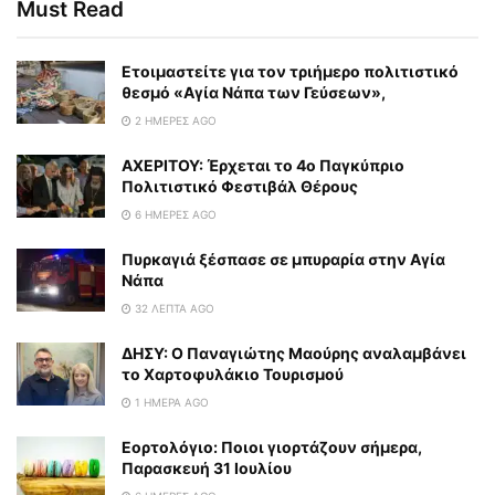
Must Read
Eτοιμαστείτε για τον τριήμερο πολιτιστικό
θεσμό «Αγία Νάπα των Γεύσεων»,
2 ΗΜΈΡΕΣ AGO
ΑΧΕΡΙΤΟΥ: Έρχεται το 4ο Παγκύπριο
Πολιτιστικό Φεστιβάλ Θέρους
6 ΗΜΈΡΕΣ AGO
Πυρκαγιά ξέσπασε σε μπυραρία στην Αγία
Νάπα
32 ΛΕΠΤΆ AGO
ΔΗΣΥ: Ο Παναγιώτης Μαούρης αναλαμβάνει
το Χαρτοφυλάκιο Τουρισμού
1 ΗΜΈΡΑ AGO
Εορτολόγιο: Ποιοι γιορτάζουν σήμερα,
Παρασκευή 31 Ιουλίου