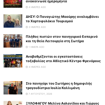
ανακοίνωσε ημερομηνία
4 ΗΜΈΡΕΣ AGO
ΔΗΣΥ: Ο Παναγιώτης Μαούρης αναλαμβάνει
το Χαρτοφυλάκιο Τουρισμού
3 ΗΜΈΡΕΣ AGO
Πλήθος πιστών στον πανηγυρικό Εσπερινό
και τη Θεία Λειτουργία στη Σωτήρα
1 ΗΜΈΡΑ AGO
Αναβαθμίζονται οι εγκαταστάσεις
τοξοβολίας στο Αθλητικό Κέντρο Φρενάρους
4 ΗΜΈΡΕΣ AGO
Στο πανηγύρι του Σωτήρος η δημοφιλής
τραγουδίστρια Ιουλία Καλλιμάνη
7 ΑΥΓΟΎΣΤΟΥ, 2026
ΞΥΛΟΦΑΓΟΥ: Μελίνα Ασλανίδου και Γιώργος