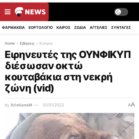
ΦΑΡΜΑΚΕΙΑ
ΕΟΡΤΟΛΟΓΙΟ
ΚΑΙΡΟΣ
ΖΩΔΙΑ
ΑΓΓΕΛΙΕΣ
ΣΥΝΤΑΓΈΣ
Home
Ειδησεις
Κυπρος
Ειρηνευτές της ΟΥΝΦΙΚΥΠ
διέσωσαν οκτώ
κουταβάκια στη νεκρή
ζώνη (vid)
A
by
XristianaM
31/01/2022
A