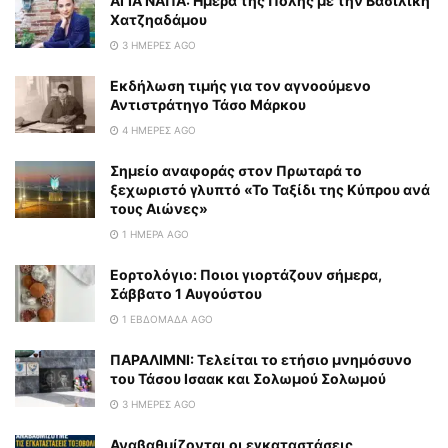
ΑΓΙΑ ΝΑΠΑ: Ημέρα της Πόλης με την Βασιλική
Χατζηαδάμου
3 ΗΜΈΡΕΣ AGO
Εκδήλωση τιμής για τον αγνοούμενο
Αντιστράτηγο Τάσο Μάρκου
4 ΗΜΈΡΕΣ AGO
Σημείο αναφοράς στον Πρωταρά το
ξεχωριστό γλυπτό «Το Ταξίδι της Κύπρου ανά
τους Αιώνες»
1 ΗΜΈΡΑ AGO
Εορτολόγιο: Ποιοι γιορτάζουν σήμερα,
Σάββατο 1 Αυγούστου
1 ΕΒΔΟΜΆΔΑ AGO
ΠΑΡΑΛΙΜΝΙ: Τελείται το ετήσιο μνημόσυνο
του Τάσου Ισαακ και Σολωμού Σολωμού
3 ΗΜΈΡΕΣ AGO
Αναβαθμίζονται οι εγκαταστάσεις