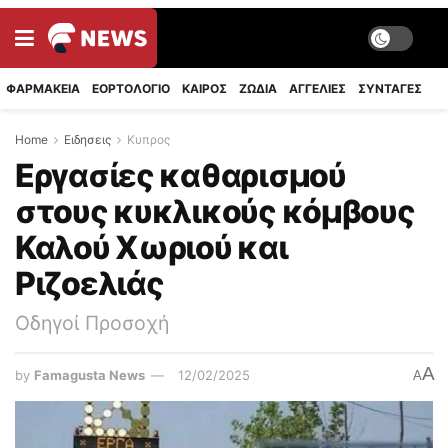
ΦΑΡΜΑΚΕΙΑ
ΕΟΡΤΟΛΟΓΙΟ
ΚΑΙΡΟΣ
ΖΩΔΙΑ
ΑΓΓΕΛΙΕΣ
ΣΥΝΤΑΓΈΣ
Home
Ειδησεις
Κυπρος
Εργασίες καθαρισμού
στους κυκλικούς κόμβους
Καλού Χωριού και
Ριζοελιάς
Οδηγοί Προσοχή
A
by
Famagusta News
12/02/2025
A