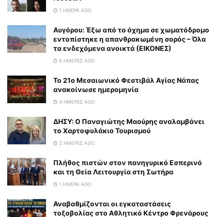
1 ΗΜΈΡΑ AGO
Αυγόρου: Έξω από το όχημα σε χωματόδρομο
εντοπίστηκε η απανθρακωμένη σορός – Όλα
τα ενδεχόμενα ανοικτά (ΕΙΚΟΝΕΣ)
6 ΗΜΈΡΕΣ AGO
To 21ο Μεσαιωνικό Φεστιβάλ Αγίας Νάπας
ανακοίνωσε ημερομηνία
4 ΗΜΈΡΕΣ AGO
ΔΗΣΥ: Ο Παναγιώτης Μαούρης αναλαμβάνει
το Χαρτοφυλάκιο Τουρισμού
2 ΗΜΈΡΕΣ AGO
Πλήθος πιστών στον πανηγυρικό Εσπερινό
και τη Θεία Λειτουργία στη Σωτήρα
1 ΗΜΈΡΑ AGO
Αναβαθμίζονται οι εγκαταστάσεις
τοξοβολίας στο Αθλητικό Κέντρο Φρενάρους