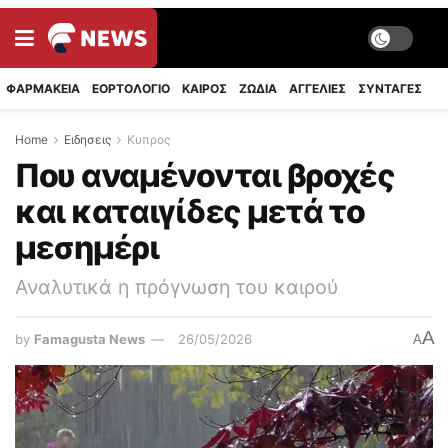
ΦΑΡΜΑΚΕΙΑ
ΕΟΡΤΟΛΟΓΙΟ
ΚΑΙΡΟΣ
ΖΩΔΙΑ
ΑΓΓΕΛΙΕΣ
ΣΥΝΤΑΓΈΣ
Home
Ειδησεις
Κυπρος
Που αναμένονται βροχές
και καταιγίδες μετά το
μεσημέρι
Αναλυτικά η πρόγνωση του καιρού
A
by
Famagusta News
26/05/2026
A