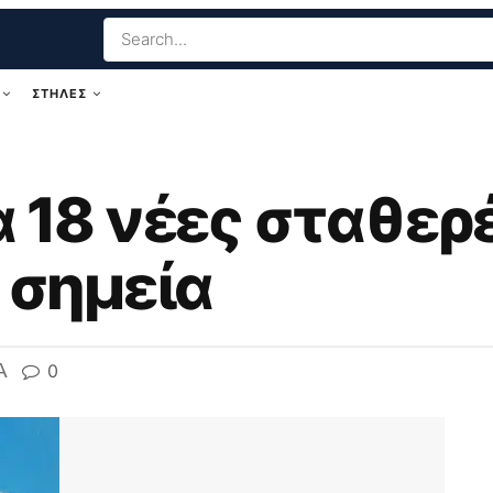
ΣΤΗΛΕΣ
α 18 νέες σταθερ
α σημεία
A
0