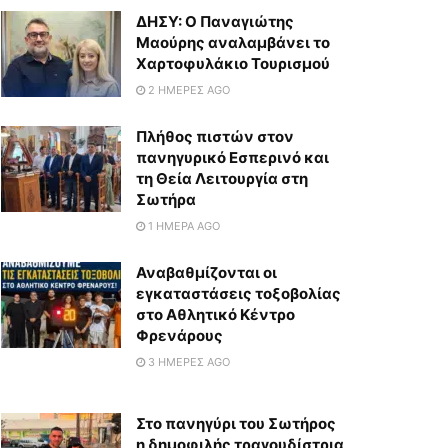
ΔΗΣΥ: Ο Παναγιώτης
Μαούρης αναλαμβάνει το
Χαρτοφυλάκιο Τουρισμού
2 ΗΜΈΡΕΣ AGO
Πλήθος πιστών στον
πανηγυρικό Εσπερινό και
τη Θεία Λειτουργία στη
Σωτήρα
1 ΗΜΈΡΑ AGO
Αναβαθμίζονται οι
εγκαταστάσεις τοξοβολίας
στο Αθλητικό Κέντρο
Φρενάρους
3 ΗΜΈΡΕΣ AGO
Στο πανηγύρι του Σωτήρος
η δημοφιλής τραγουδίστρια