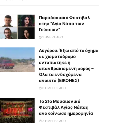
Παραδοσιακό Φεστιβάλ
στην “Αγία Νάπα των
Γεύσεων”
1 ΗΜΈΡΑ AGO
Αυγόρου: Έξω από το όχημα
σε χωματόδρομο
εντοπίστηκε η
απανθρακωμένη σορός –
Όλα τα ενδεχόμενα
ανοικτά (ΕΙΚΟΝΕΣ)
6 ΗΜΈΡΕΣ AGO
To 21ο Μεσαιωνικό
Φεστιβάλ Αγίας Νάπας
ανακοίνωσε ημερομηνία
3 ΗΜΈΡΕΣ AGO