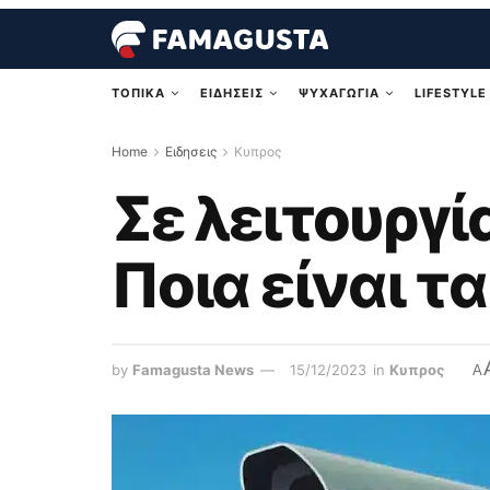
ΤΟΠΙΚΑ
ΕΙΔΗΣΕΙΣ
ΨΥΧΑΓΩΓΙΑ
LIFESTYLE
Home
Ειδησεις
Κυπρος
Σε λειτουργί
Ποια είναι τ
by
Famagusta News
15/12/2023
in
Κυπρος
A