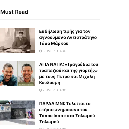
Must Read
Εκδήλωση τιμής για τον
αγνοούμενο Αντιστράτηγο
Τάσο Μάρκου
3 ΗΜΈΡΕΣ AGO
ΑΓΙΑ ΝΑΠΑ: «Τραγούδια του
τραπεζιού και της γιορτής»
με τους Πέτρο και Μιχάλη
Κουλουμή
2 ΗΜΈΡΕΣ AGO
ΠΑΡΑΛΙΜΝΙ: Τελείται το
ετήσιο μνημόσυνο του
Τάσου Ισαακ και Σολωμού
Σολωμού