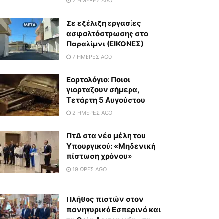
2 ΗΜΈΡΕΣ AGO
Σε εξέλιξη εργασίες
ασφαλτόστρωσης στο
Παραλίμνι (ΕΙΚΟΝΕΣ)
7 ΗΜΈΡΕΣ AGO
Εορτολόγιο: Ποιοι
γιορτάζουν σήμερα,
Τετάρτη 5 Αυγούστου
2 ΗΜΈΡΕΣ AGO
ΠτΔ στα νέα μέλη του
Υπουργικού: «Μηδενική
πίστωση χρόνου»
19 ΏΡΕΣ AGO
Πλήθος πιστών στον
πανηγυρικό Εσπερινό και