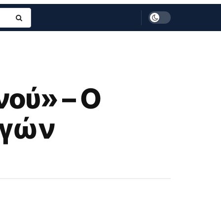
νού» – Ο
ογών