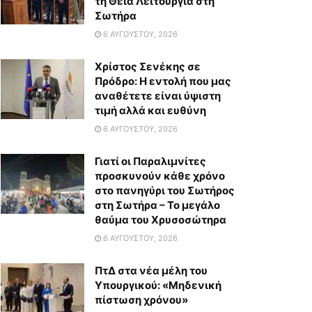
τη Θεία Λειτουργία στη
Σωτήρα
6 ΑΥΓΟΎΣΤΟΥ, 2026
Χρίστος Σενέκης σε
Πρόδρο: Η εντολή που μας
αναθέτετε είναι ύψιστη
τιμή αλλά και ευθύνη
6 ΑΥΓΟΎΣΤΟΥ, 2026
Γιατί οι Παραλιμνίτες
προσκυνούν κάθε χρόνο
στο πανηγύρι του Σωτήρος
στη Σωτήρα – Το μεγάλο
θαύμα του Χρυσοσώτηρα
6 ΑΥΓΟΎΣΤΟΥ, 2026
ΠτΔ στα νέα μέλη του
Υπουργικού: «Μηδενική
πίστωση χρόνου»