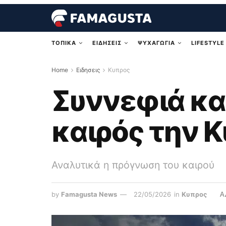
ΤΟΠΙΚΑ
ΕΙΔΗΣΕΙΣ
ΨΥΧΑΓΩΓΙΑ
LIFESTYLE
Home
Ειδησεις
Κυπρος
Συννεφιά και
καιρός την 
Αναλυτικά η πρόγνωση του καιρού
by
Famagusta News
22/05/2026
in
Κυπρος
A